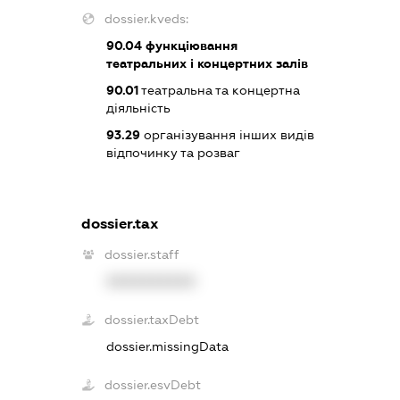
dossier.kveds:
90.04
функціювання
театральних і концертних залів
90.01
театральна та концертна
діяльність
93.29
організування інших видів
відпочинку та розваг
dossier.tax
dossier.staff
XXXXXXXXXX
dossier.taxDebt
dossier.missingData
dossier.esvDebt