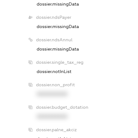
dossier.missingData
dossier.ndsPayer
dossier.missingData
dossier.ndsAnnul
dossier.missingData
dossier.single_tax_reg
dossier.notInList
dossier.non_profit
XXXXXXXXXX
dossier.budget_dotation
XXXXXXXXXX
dossier.palne_akciz