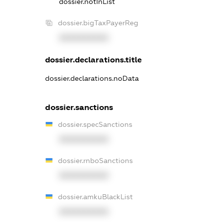
dossier.notInList
dossier.bigTaxPayerReg
XXXXXXXXXX
dossier.declarations.title
dossier.declarations.noData
dossier.sanctions
dossier.specSanctions
XXXXXXXXXX
dossier.rnboSanctions
XXXXXXXXXX
dossier.amkuBlackList
XXXXXXXXXX