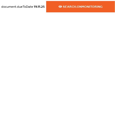
document.dueToDate
19.11.25
SEARCH.ONMONITORING
dossier.commercial_info.email
XXXXXXXXXX
dossier.commercial_info.website
XXXXXXXXXX
dossier.commercial_info.activity
XXXXXXXXXX
freemium.exampleText_1
freemium.exampleText_2
freemium.anonymousPerSearch2
FREEMIUM.DETAILS
FREEMIUM.REGISTER