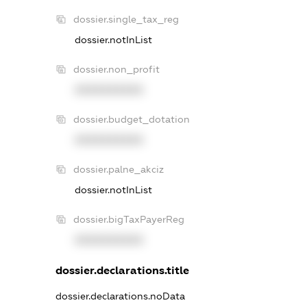
dossier.single_tax_reg
dossier.notInList
dossier.non_profit
XXXXXXXXXX
dossier.budget_dotation
XXXXXXXXXX
dossier.palne_akciz
dossier.notInList
dossier.bigTaxPayerReg
XXXXXXXXXX
dossier.declarations.title
dossier.declarations.noData