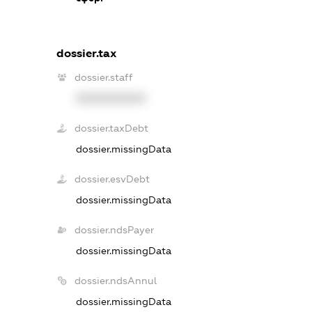
dossier.tax
dossier.staff
XXXXXXXXXX
dossier.taxDebt
dossier.missingData
dossier.esvDebt
dossier.missingData
dossier.ndsPayer
dossier.missingData
dossier.ndsAnnul
dossier.missingData