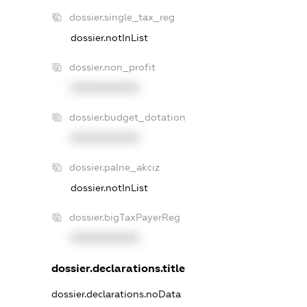
dossier.single_tax_reg
dossier.notInList
dossier.non_profit
XXXXXXXXXX
dossier.budget_dotation
XXXXXXXXXX
dossier.palne_akciz
dossier.notInList
dossier.bigTaxPayerReg
XXXXXXXXXX
dossier.declarations.title
dossier.declarations.noData