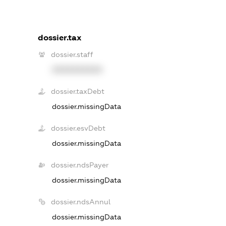
dossier.tax
dossier.staff
XXXXXXXXXX
dossier.taxDebt
dossier.missingData
dossier.esvDebt
dossier.missingData
dossier.ndsPayer
dossier.missingData
dossier.ndsAnnul
dossier.missingData