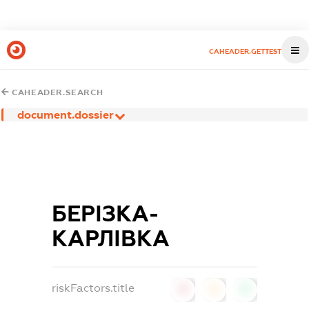
CAHEADER.GETTEST
CAHEADER.SEARCH
document.dossier
БЕРІЗКА-
КАРЛІВКА
riskFactors.title
0
0
0