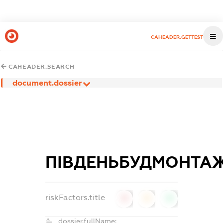
CAHEADER.GETTEST
CAHEADER.SEARCH
document.dossier
ПІВДЕНЬБУДМОНТА
riskFactors.title
0
0
0
dossier.fullName: