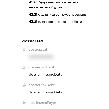
41.20
будівництво житлових і
нежитлових будівель
42.21
будівництво трубопроводів
43.21
електромонтажні роботи
dossier.tax
dossier.staff
XXXXXXXXXX
dossier.taxDebt
dossier.missingData
dossier.esvDebt
dossier.missingData
dossier.ndsPayer