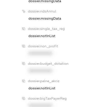
dossier.missingData
dossier.ndsAnnul
dossier.missingData
dossier.single_tax_reg
dossier.notInList
dossier.non_profit
XXXXXXXXXX
dossier.budget_dotation
XXXXXXXXXX
dossier.palne_akciz
dossier.notInList
dossier.bigTaxPayerReg
XXXXXXXXXX