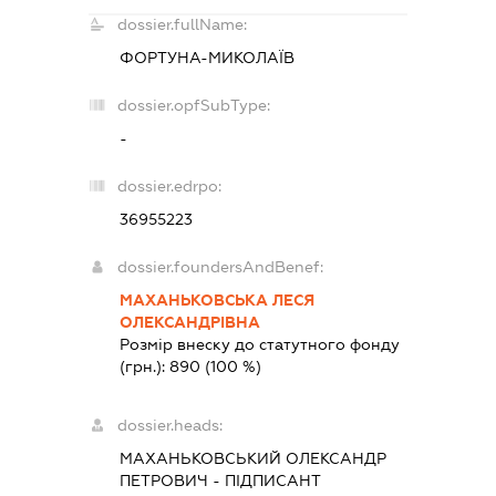
dossier.fullName:
ФОРТУНА-МИКОЛАЇВ
dossier.opfSubType:
-
dossier.edrpo:
36955223
dossier.foundersAndBenef:
МАХАНЬКОВСЬКА ЛЕСЯ
ОЛЕКСАНДРІВНА
Розмір внеску до статутного фонду
(грн.):
890
(100 %)
dossier.heads:
МАХАНЬКОВСЬКИЙ ОЛЕКСАНДР
ПЕТРОВИЧ
-
ПІДПИСАНТ