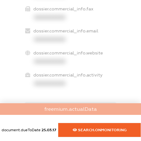
dossier.commercial_info.fax
XXXXXXXXXX
dossier.commercial_info.email
XXXXXXXXXX
dossier.commercial_info.website
XXXXXXXXXX
dossier.commercial_info.activity
XXXXXXXXXX
freemium.actualData
freemium.exampleText_1
freemium.exampleText_2
freemium.anonymousPerSearch2
document.dueToDate
25.03.17
SEARCH.ONMONITORING
FREEMIUM.DETAILS