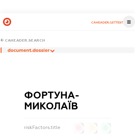
CAHEADER.GETTEST
CAHEADER.SEARCH
document.dossier
ФОРТУНА-
МИКОЛАЇВ
riskFactors.title
0
0
0