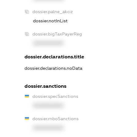
dossier.palne_akciz
dossier.notInList
dossier.bigTaxPayerReg
XXXXXXXXXX
dossier.declarations.title
dossier.declarations.noData
dossier.sanctions
dossier.specSanctions
XXXXXXXXXX
dossier.rnboSanctions
XXXXXXXXXX