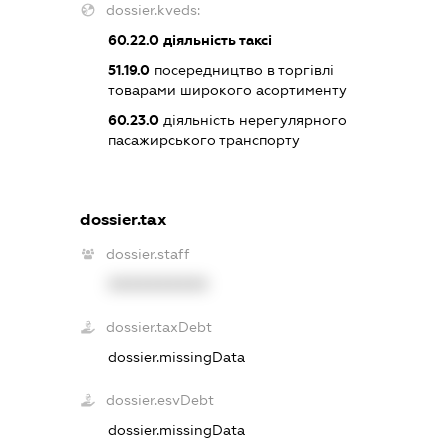
dossier.kveds:
60.22.0
діяльність таксі
51.19.0
посередництво в торгівлі
товарами широкого асортименту
60.23.0
діяльність нерегулярного
пасажирського транспорту
dossier.tax
dossier.staff
XXXXXXXXXX
dossier.taxDebt
dossier.missingData
dossier.esvDebt
dossier.missingData