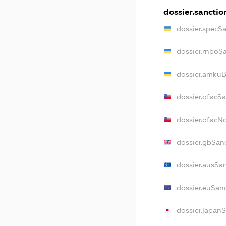
dossier.sanctio
dossier.specS
dossier.rnboS
dossier.amkuB
dossier.ofacS
dossier.ofac
dossier.gbSan
dossier.ausSa
dossier.euSan
dossier.japan