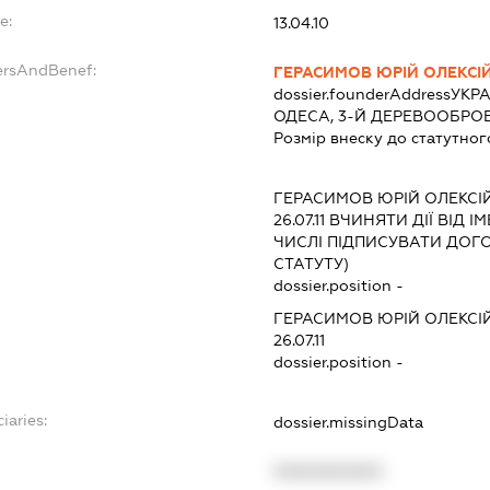
e:
13.04.10
ersAndBenef:
ГЕРАСИМОВ ЮРІЙ ОЛЕКСІ
dossier.founderAddress
УКРА
ОДЕСА, 3-Й ДЕРЕВООБРО
Розмір внеску до статутног
ГЕРАСИМОВ ЮРІЙ ОЛЕКСІ
26.07.11
ВЧИНЯТИ ДІЇ ВІД І
ЧИСЛІ ПІДПИСУВАТИ ДОГ
СТАТУТУ)
dossier.position -
ГЕРАСИМОВ ЮРІЙ ОЛЕКСІ
26.07.11
dossier.position -
iaries:
dossier.missingData
XXXXXXXXXX