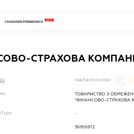
BETA
CAHEADER.PERSSEARCH
СОВО-СТРАХОВА КОМПАН
riskFactors.title
0
0
me:
ТОВАРИСТВО З ОБМЕЖЕН
"ФІНАНСОВО-СТРАХОВА К
bType:
-
36955972