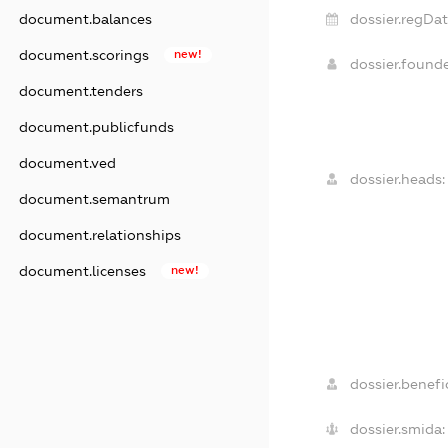
document.balances
dossier.regDat
document.scorings
new!
dossier.found
document.tenders
document.publicfunds
document.ved
dossier.heads:
document.semantrum
document.relationships
document.licenses
new!
dossier.benefic
dossier.smida: