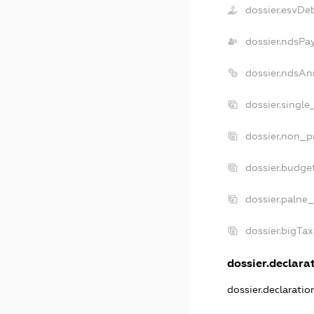
dossier.esvDe
dossier.ndsPa
dossier.ndsAn
dossier.singl
dossier.non_p
dossier.budge
dossier.palne_
dossier.bigTa
dossier.declarat
dossier.declarati