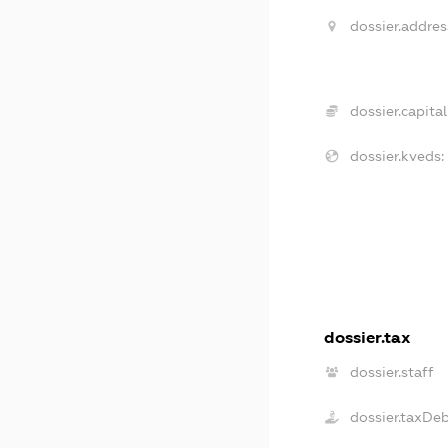
dossier.addres
dossier.capital
dossier.kveds:
dossier.tax
dossier.staff
dossier.taxDe