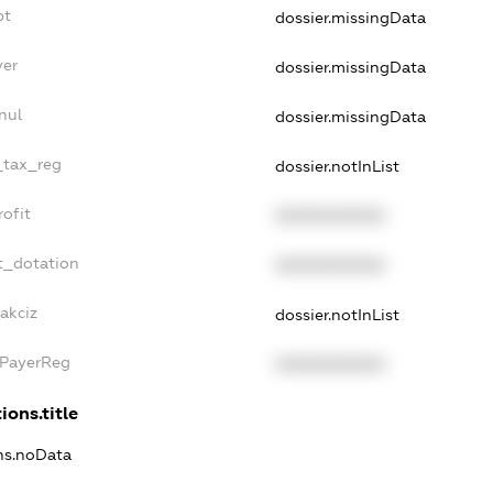
bt
dossier.missingData
yer
dossier.missingData
nul
dossier.missingData
e_tax_reg
dossier.notInList
rofit
XXXXXXXXXX
t_dotation
XXXXXXXXXX
akciz
dossier.notInList
xPayerReg
XXXXXXXXXX
ions.title
ons.noData