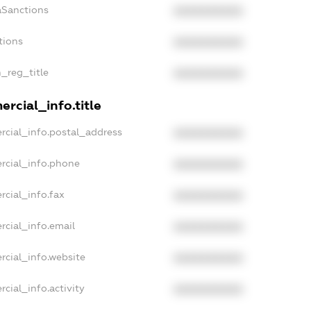
aSanctions
XXXXXXXXXX
tions
XXXXXXXXXX
n_reg_title
XXXXXXXXXX
rcial_info.title
rcial_info.postal_address
XXXXXXXXXX
rcial_info.phone
XXXXXXXXXX
rcial_info.fax
XXXXXXXXXX
rcial_info.email
XXXXXXXXXX
rcial_info.website
XXXXXXXXXX
cial_info.activity
XXXXXXXXXX