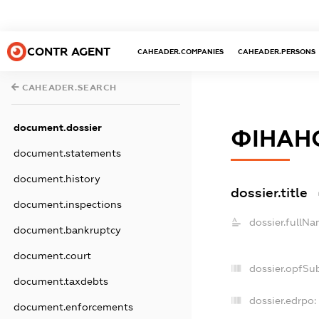
CONTR AGENT
CAHEADER.COMPANIES
CAHEADER.PERSONS
CAHEADER.SEARCH
document.dossier
ФІНАН
document.statements
document.history
dossier.title
document.inspections
dossier.fullNa
document.bankruptcy
document.court
dossier.opfSu
document.taxdebts
dossier.edrpo:
document.enforcements