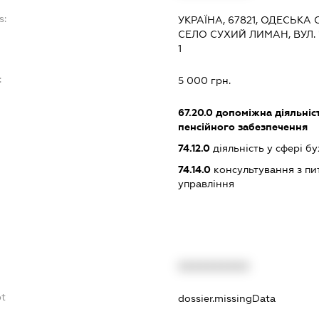
s:
УКРАЇНА, 67821, ОДЕСЬКА 
СЕЛО СУХИЙ ЛИМАН, ВУЛ.
1
:
5 000 грн.
67.20.0
допоміжна діяльніст
пенсійного забезпечення
74.12.0
діяльність у сфері б
74.14.0
консультування з пит
управління
XXXXXXXXXX
bt
dossier.missingData