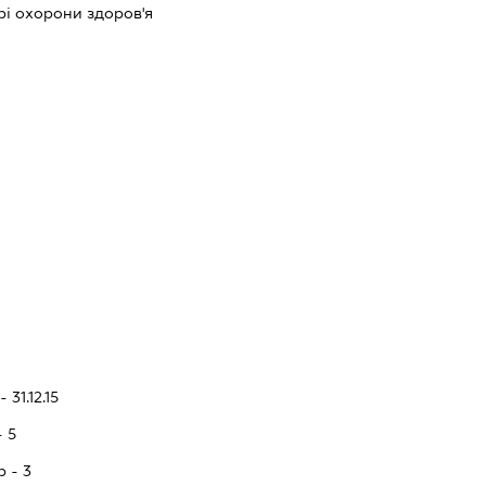
рі охорони здоров'я
 31.12.15
- 5
p - 3