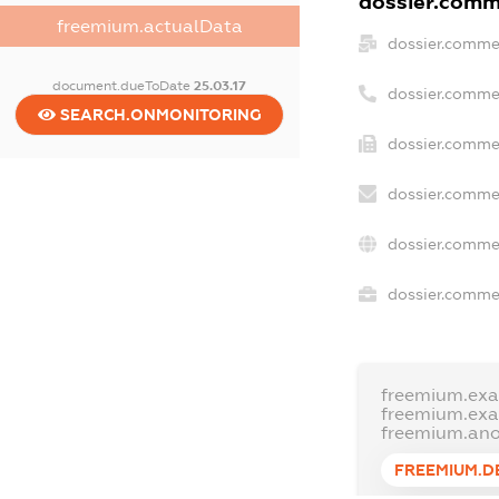
dossier.comme
freemium.actualData
dossier.comme
document.dueToDate
25.03.17
dossier.comme
SEARCH.ONMONITORING
dossier.commer
dossier.commer
dossier.comme
dossier.commer
freemium.ex
freemium.ex
freemium.an
FREEMIUM.D