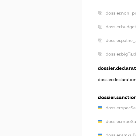
dossier.non_pr
dossier.budge
dossier.palne_
dossier.bigTa
dossier.declarat
dossier.declarati
dossier.sanctio
dossier.specS
dossier.rnboS
dossier.amkuB