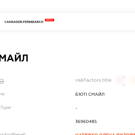
BETA
CAHEADER.PERSSEARCH
СМАЙЛ
riskFactors.title
0
0
me:
Б'ЮТІ СМАЙЛ
bType:
-
36960485
ersAndBenef:
НАТЯЖКО ОЛЕНА ВІКТОРІ