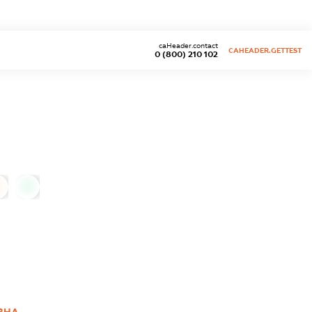
caHeader.contact
CAHEADER.GETTEST
0 (800) 210 102
0
ВНА