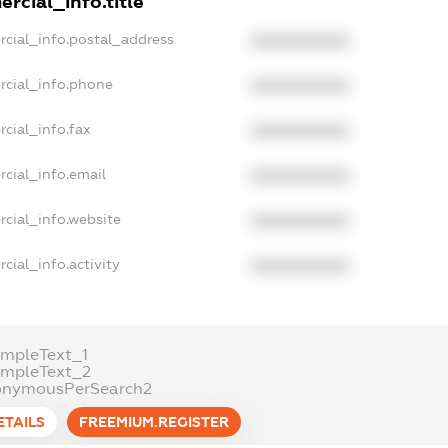
rcial_info.title
rcial_info.postal_address
XXXXXXXXXX
rcial_info.phone
XXXXXXXXXX
cial_info.fax
XXXXXXXXXX
cial_info.email
XXXXXXXXXX
rcial_info.website
XXXXXXXXXX
cial_info.activity
XXXXXXXXXX
ampleText_1
ampleText_2
onymousPerSearch2
ETAILS
FREEMIUM.REGISTER