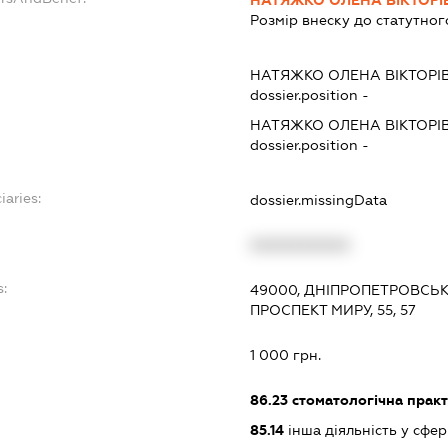
Розмір внеску до статутног
НАТЯЖКО ОЛЕНА ВІКТОРІ
dossier.position -
НАТЯЖКО ОЛЕНА ВІКТОРІ
dossier.position -
iaries:
dossier.missingData
XXXXXXXXXX
s:
49000, ДНІПРОПЕТРОВСЬКА
ПРОСПЕКТ МИРУ, 55, 57
:
1 000 грн.
86.23
стоматологічна прак
85.14
інша діяльність у сфе