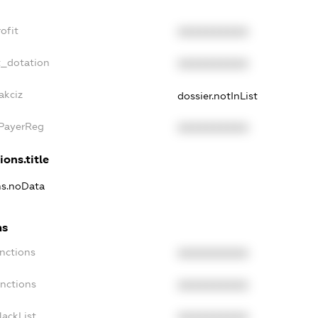
ofit
XXXXXXXXXX
t_dotation
XXXXXXXXXX
akciz
dossier.notInList
xPayerReg
XXXXXXXXXX
ions.title
ons.noData
ns
anctions
XXXXXXXXXX
anctions
XXXXXXXXXX
lackList
XXXXXXXXXX