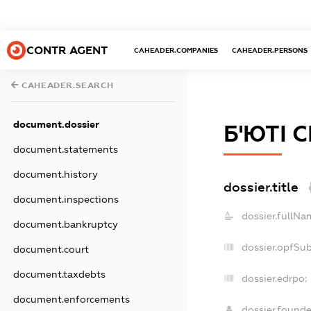
CONTR AGENT
CAHEADER.COMPANIES
CAHEADER.PERSONS
CAHEADER.SEARCH
document.dossier
Б'ЮТІ 
document.statements
document.history
dossier.title
document.inspections
dossier.fullNa
document.bankruptcy
dossier.opfSu
document.court
document.taxdebts
dossier.edrpo:
document.enforcements
dossier.found