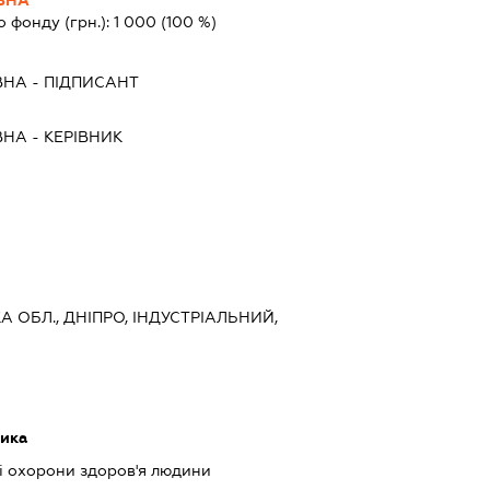
о фонду (грн.):
1 000
(100 %)
ВНА
-
ПІДПИСАНТ
ВНА
-
КЕРІВНИК
 ОБЛ., ДНІПРО, ІНДУСТРІАЛЬНИЙ,
тика
рі охорони здоров'я людини