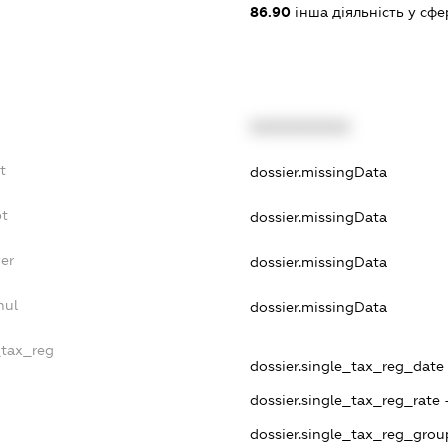
86.90
інша діяльність у сфе
XXXXXXXXXX
t
dossier.missingData
bt
dossier.missingData
yer
dossier.missingData
nul
dossier.missingData
_tax_reg
dossier.single_tax_reg_date -
dossier.single_tax_reg_rate 
dossier.single_tax_reg_grou