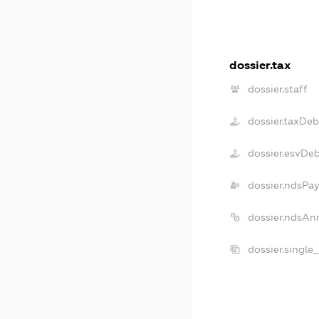
dossier.tax
dossier.staff
dossier.taxDeb
dossier.esvDe
dossier.ndsPa
dossier.ndsAn
dossier.single