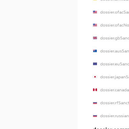
dossier.ofacSa
dossier.ofacN
dossier.gbSan
dossier.ausSa
dossier.euSan
dossier.japan
dossier.canad
dossier.rfSanc
dossier.russia