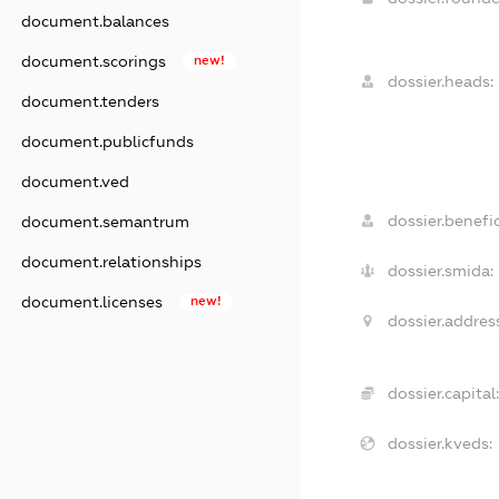
document.balances
document.scorings
new!
dossier.heads:
document.tenders
document.publicfunds
document.ved
dossier.benefic
document.semantrum
document.relationships
dossier.smida:
document.licenses
new!
dossier.addres
dossier.capital
dossier.kveds: