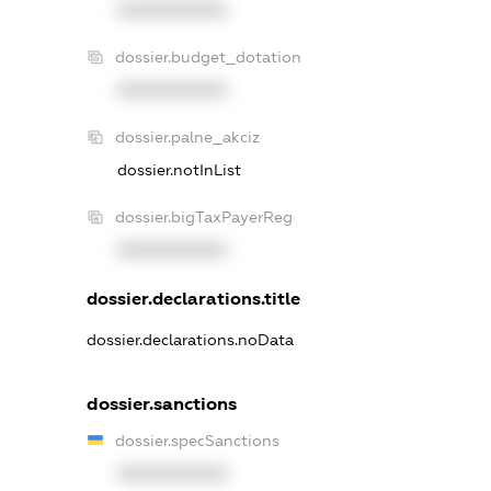
XXXXXXXXXX
dossier.budget_dotation
XXXXXXXXXX
dossier.palne_akciz
dossier.notInList
dossier.bigTaxPayerReg
XXXXXXXXXX
dossier.declarations.title
dossier.declarations.noData
dossier.sanctions
dossier.specSanctions
XXXXXXXXXX