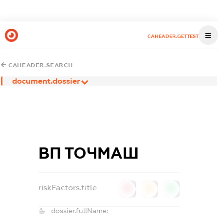
CAHEADER.GETTEST
CAHEADER.SEARCH
document.dossier
ВП ТОЧМАШ
riskFactors.title
0
0
0
dossier.fullName: