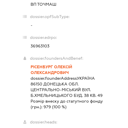
ВП ТОЧМАШ
dossier.opfSubType:
-
dossier.edrpo:
36963103
dossier.foundersAndBenef:
РІСЕНБУРГ ОЛЕКСІЙ
ОЛЕКСАНДРОВИЧ
dossier.founderAddress
УКРАЇНА
86150 ДОНЕЦЬКА ОБЛ.
ЦЕНТРАЛЬНО-МІСЬКИЙ ВУЛ.
Б.ХМЕЛЬНИЦЬКОГО БУД. 38 КВ. 49
Розмір внеску до статутного фонду
(грн.):
979
(100 %)
dossier.heads: