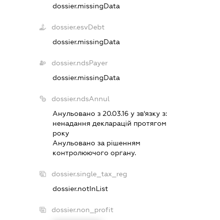
dossier.missingData
dossier.esvDebt
dossier.missingData
dossier.ndsPayer
dossier.missingData
dossier.ndsAnnul
Анульовано з 20.03.16 у зв'язку з:
ненадання декларацiй протягом
року
Анульовано за рiшенням
контролюючого органу.
dossier.single_tax_reg
dossier.notInList
dossier.non_profit