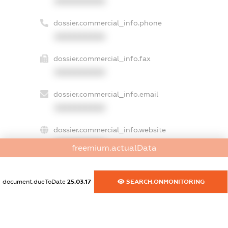
XXXXXXXXXX
dossier.commercial_info.phone
XXXXXXXXXX
dossier.commercial_info.fax
XXXXXXXXXX
dossier.commercial_info.email
XXXXXXXXXX
dossier.commercial_info.website
XXXXXXXXXX
freemium.actualData
dossier.commercial_info.activity
XXXXXXXXXX
document.dueToDate
25.03.17
SEARCH.ONMONITORING
freemium.exampleText_1