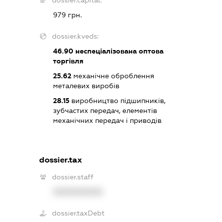
dossier.capital:
979 грн.
dossier.kveds:
46.90
неспеціалізована оптова
торгівля
25.62
механічне оброблення
металевих виробів
28.15
виробництво підшипників,
зубчастих передач, елементів
механічних передач і приводів
dossier.tax
dossier.staff
XXXXXXXXXX
dossier.taxDebt