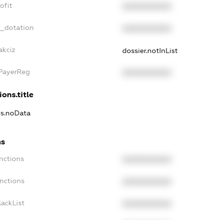
ofit
XXXXXXXXXX
t_dotation
XXXXXXXXXX
akciz
dossier.notInList
xPayerReg
XXXXXXXXXX
ions.title
ns.noData
ns
nctions
XXXXXXXXXX
anctions
XXXXXXXXXX
lackList
XXXXXXXXXX