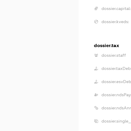
dossier.capital:
dossier.kveds:
dossier.tax
dossier.staff
dossier.taxDeb
dossier.esvDe
dossier.ndsPay
dossier.ndsAn
dossier.single