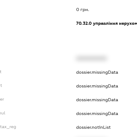
0 грн.
70.32.0
управління нерухо
XXXXXXXXXX
t
dossier.missingData
bt
dossier.missingData
er
dossier.missingData
nul
dossier.missingData
_tax_reg
dossier.notInList