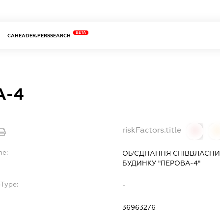
BETA
CAHEADER.PERSSEARCH
А-4
riskFactors.title
0
0
me:
ОБ'ЄДНАННЯ СПІВВЛАСНИ
БУДИНКУ "ПЕРОВА-4"
bType:
-
36963276