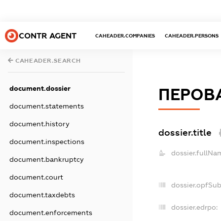
CONTR AGENT
CAHEADER.COMPANIES
CAHEADER.PERSONS
CAHEADER.SEARCH
document.dossier
ПЕРОВ
document.statements
document.history
dossier.title
document.inspections
dossier.fullNa
document.bankruptcy
document.court
dossier.opfSu
document.taxdebts
dossier.edrpo:
document.enforcements