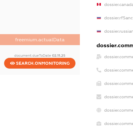
dossier.canad
dossier.rfSanc
dossier.russia
freemium.actualData
dossier.comme
document.dueToDate
02.11.25
dossier.comme
SEARCH.ONMONITORING
dossier.comme
dossier.comme
dossier.comme
dossier.comme
dossier.commer