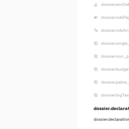
dossier.esvDe
dossier.ndsPa
dossier.ndsAn
dossier.singl
dossier.non_p
dossier.budge
dossier.palne
dossier.bigTa
dossier.declarat
dossier.declarati