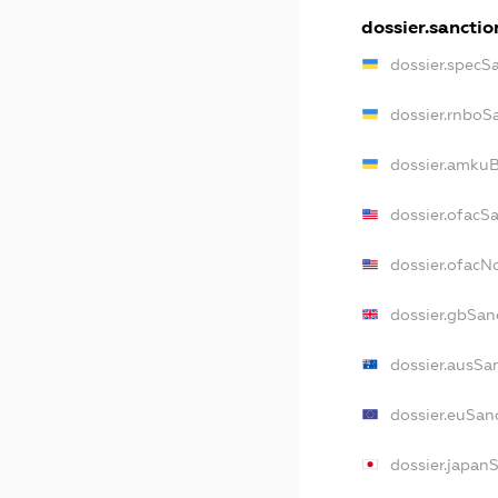
dossier.sanctio
dossier.specS
dossier.rnboS
dossier.amkuB
dossier.ofacS
dossier.ofac
dossier.gbSan
dossier.ausSa
dossier.euSan
dossier.japan