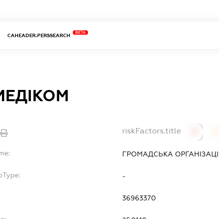
BETA
CAHEADER.PERSSEARCH
МЕДІКОМ
riskFactors.title
0
me:
ГРОМАДСЬКА ОРГАНІЗАЦІ
bType:
-
36963370