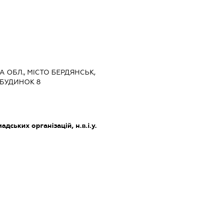
КА ОБЛ., МІСТО БЕРДЯНСЬК,
 БУДИНОК 8
дських організацій, н.в.і.у.