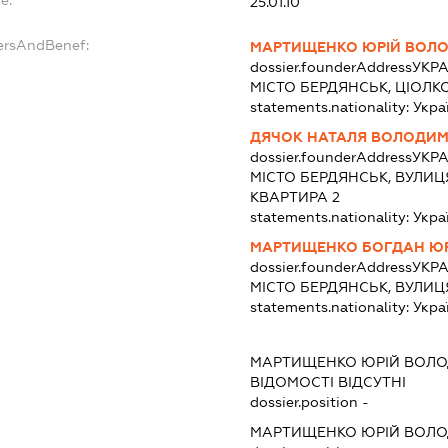
e:
25.01.10
ersAndBenef:
МАРТИЩЕНКО ЮРІЙ ВОЛ
dossier.founderAddress
УКРА
МІСТО БЕРДЯНСЬК, ЦІОЛК
statements.nationality:
Укра
ДЯЧОК НАТАЛЯ ВОЛОДИМ
dossier.founderAddress
УКРА
МІСТО БЕРДЯНСЬК, ВУЛИЦ
КВАРТИРА 2
statements.nationality:
Укра
МАРТИЩЕНКО БОГДАН Ю
dossier.founderAddress
УКРА
МІСТО БЕРДЯНСЬК, ВУЛИЦ
statements.nationality:
Укра
МАРТИЩЕНКО ЮРІЙ ВОЛ
ВІДОМОСТІ ВІДСУТНІ
dossier.position -
МАРТИЩЕНКО ЮРІЙ ВОЛ