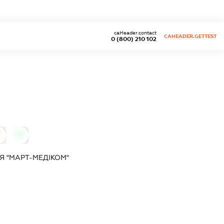
caHeader.contact
CAHEADER.GETTEST
0 (800) 210 102
0
0
Я "МАРТ-МЕДІКОМ"