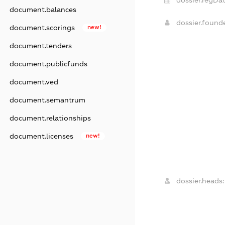
dossier.regDat
document.balances
dossier.found
document.scorings
new!
document.tenders
document.publicfunds
document.ved
document.semantrum
document.relationships
document.licenses
new!
dossier.heads: