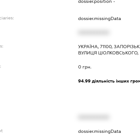
dossier.position -
iaries:
dossier.missingData
XXXXXXXXXX
s:
УКРАЇНА, 71100, ЗАПОРІЗЬ
ВУЛИЦЯ ЦІОЛКОВСЬКОГО,
:
0 грн.
94.99
діяльність інших грома
XXXXXXXXXX
bt
dossier.missingData