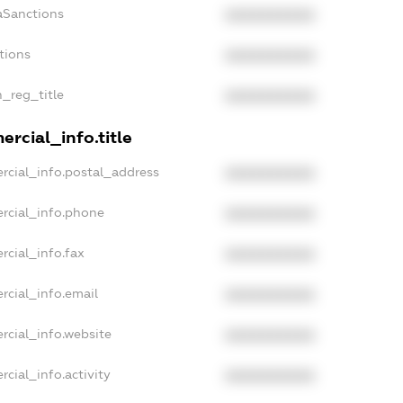
aSanctions
XXXXXXXXXX
tions
XXXXXXXXXX
n_reg_title
XXXXXXXXXX
rcial_info.title
rcial_info.postal_address
XXXXXXXXXX
rcial_info.phone
XXXXXXXXXX
rcial_info.fax
XXXXXXXXXX
rcial_info.email
XXXXXXXXXX
rcial_info.website
XXXXXXXXXX
cial_info.activity
XXXXXXXXXX