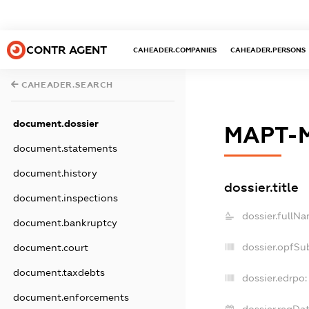
CONTR AGENT
CAHEADER.COMPANIES
CAHEADER.PERSONS
CAHEADER.SEARCH
document.dossier
МАРТ-
document.statements
document.history
dossier.title
document.inspections
dossier.fullNa
document.bankruptcy
dossier.opfSu
document.court
document.taxdebts
dossier.edrpo:
document.enforcements