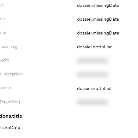
bt
dossier.missingData
yer
dossier.missingData
nul
dossier.missingData
e_tax_reg
dossier.notInList
rofit
XXXXXXXXXX
t_dotation
XXXXXXXXXX
_akciz
dossier.notInList
xPayerReg
XXXXXXXXXX
ions.title
ons.noData