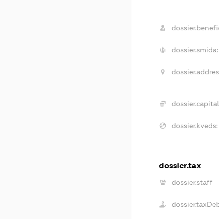
dossier.benefic
dossier.smida:
dossier.addres
dossier.capital
dossier.kveds:
dossier.tax
dossier.staff
dossier.taxDe