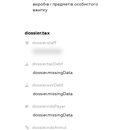
виробів і предметів особистого
вжитку
dossier.tax
dossier.staff
XXXXXXXXXX
dossier.taxDebt
dossier.missingData
dossier.esvDebt
dossier.missingData
dossier.ndsPayer
dossier.missingData
dossier.ndsAnnul