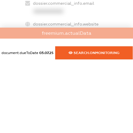
dossier.commercial_info.email
XXXXXXXXXX
dossier.commercial_info.website
XXXXXXXXXX
freemium.actualData
dossier.commercial_info.activity
XXXXXXXXXX
document.dueToDate
03.07.25
SEARCH.ONMONITORING
freemium.exampleText_1
freemium.exampleText_2
freemium.anonymousPerSearch2
FREEMIUM.DETAILS
FREEMIUM.REGISTER