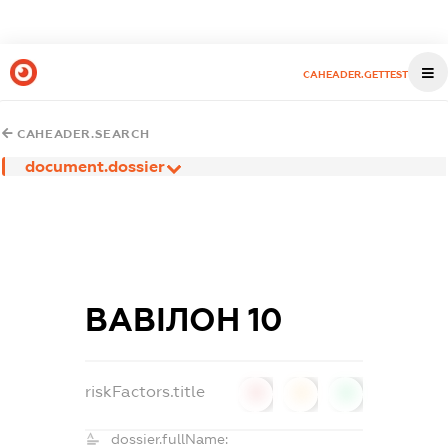
CAHEADER.GETTEST
CAHEADER.SEARCH
document.dossier
ВАВІЛОН 10
riskFactors.title
0
0
0
dossier.fullName: