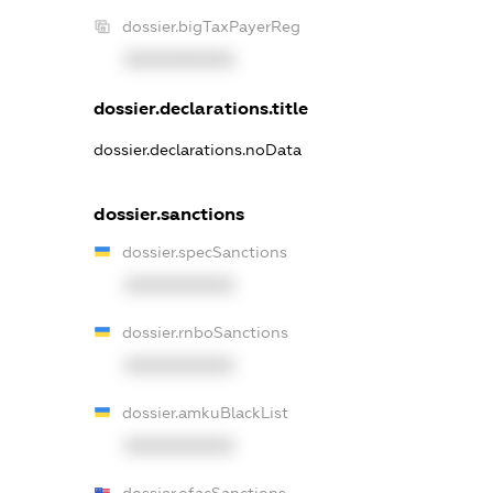
dossier.bigTaxPayerReg
XXXXXXXXXX
dossier.declarations.title
dossier.declarations.noData
dossier.sanctions
dossier.specSanctions
XXXXXXXXXX
dossier.rnboSanctions
XXXXXXXXXX
dossier.amkuBlackList
XXXXXXXXXX
dossier.ofacSanctions