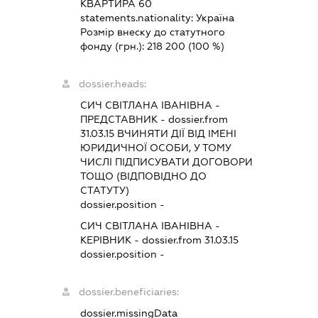
КВАРТИРА 60
statements.nationality:
Україна
Розмір внеску до статутного
фонду (грн.):
218 200
(100 %)
dossier.heads:
СИЧ СВІТЛАНА ІВАНІВНА
-
ПРЕДСТАВНИК
- dossier.from
31.03.15
ВЧИНЯТИ ДІЇ ВІД ІМЕНІ
ЮРИДИЧНОЇ ОСОБИ, У ТОМУ
ЧИСЛІ ПІДПИСУВАТИ ДОГОВОРИ
ТОЩО (ВІДПОВІДНО ДО
СТАТУТУ)
dossier.position -
СИЧ СВІТЛАНА ІВАНІВНА
-
КЕРІВНИК
- dossier.from 31.03.15
dossier.position -
dossier.beneficiaries:
dossier.missingData