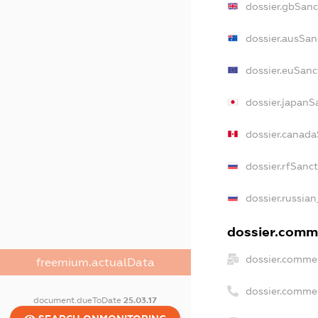
dossier.gbSanc
dossier.ausSan
dossier.euSanc
dossier.japanS
dossier.canad
dossier.rfSanc
dossier.russian
dossier.comme
dossier.commer
freemium.actualData
dossier.comme
document.dueToDate
25.03.17