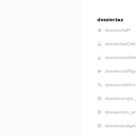
dossier.tax
dossier.staff
dossier.taxDeb
dossier.esvDeb
dossier.ndsPay
dossier.ndsAn
dossier.single
dossier.non_pr
dossier.budge