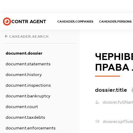
CONTR AGENT
CAHEADER.COMPANIES
CAHEADER.PERSONS
CAHEADER.SEARCH
document.dossier
ЧЕРНІВ
document.statements
ПРАВА
document.history
document.inspections
dossier.title
document.bankruptcy
dossier.fullNa
document.court
document.taxdebts
dossier.opfSub
document.enforcements