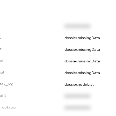
XXXXXXXXXX
t
dossier.missingData
t
dossier.missingData
er
dossier.missingData
nul
dossier.missingData
_tax_reg
dossier.notInList
ofit
XXXXXXXXXX
t_dotation
XXXXXXXXXX