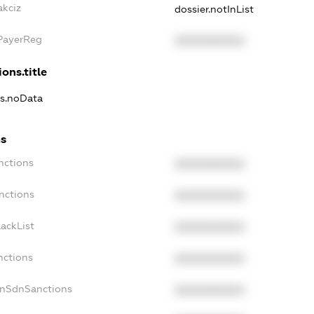
akciz
dossier.notInList
xPayerReg
XXXXXXXXXX
ons.title
ns.noData
ns
nctions
XXXXXXXXXX
nctions
XXXXXXXXXX
ackList
XXXXXXXXXX
nctions
XXXXXXXXXX
onSdnSanctions
XXXXXXXXXX