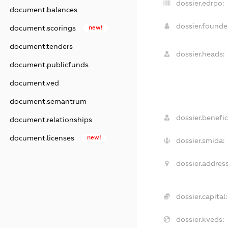
dossier.edrpo:
document.balances
dossier.found
document.scorings
new!
document.tenders
dossier.heads:
document.publicfunds
document.ved
document.semantrum
dossier.benefic
document.relationships
document.licenses
new!
dossier.smida:
dossier.address
dossier.capital:
dossier.kveds: