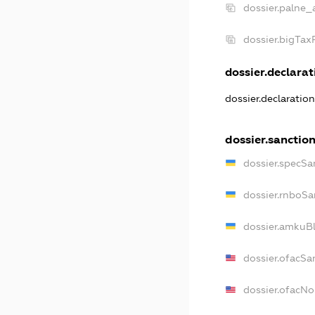
dossier.palne_
dossier.bigTa
dossier.declarati
dossier.declaratio
dossier.sanctio
dossier.specSa
dossier.rnboSa
dossier.amkuBl
dossier.ofacSa
dossier.ofacN