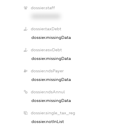
dossier.staff
XXXXXXXXXX
dossier.taxDebt
dossier.missingData
dossier.esvDebt
dossier.missingData
dossier.ndsPayer
dossier.missingData
dossier.ndsAnnul
dossier.missingData
dossier.single_tax_reg
dossier.notInList