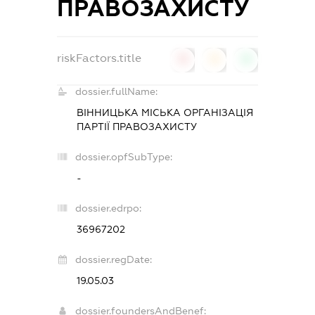
ПРАВОЗАХИСТУ
riskFactors.title
0
0
0
dossier.fullName:
ВІННИЦЬКА МІСЬКА ОРГАНІЗАЦІЯ
ПАРТІЇ ПРАВОЗАХИСТУ
dossier.opfSubType:
-
dossier.edrpo:
36967202
dossier.regDate:
19.05.03
dossier.foundersAndBenef: