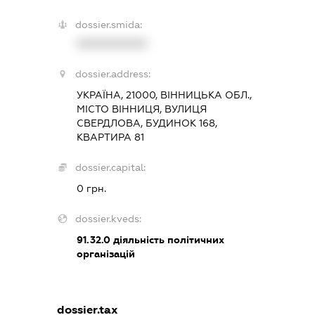
dossier.smida:
XXXXXXXXXX
dossier.address:
УКРАЇНА, 21000, ВІННИЦЬКА ОБЛ.,
МІСТО ВІННИЦЯ, ВУЛИЦЯ
СВЕРДЛОВА, БУДИНОК 168,
КВАРТИРА 81
dossier.capital:
0 грн.
dossier.kveds:
91.32.0
діяльність політичних
організацій
dossier.tax