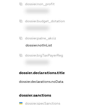
dossier.non_profit
XXXXXXXXXX
dossier.budget_dotation
XXXXXXXXXX
dossier.palne_akciz
dossier.notInList
dossier.bigTaxPayerReg
XXXXXXXXXX
dossier.declarations.title
dossier.declarations.noData
dossier.sanctions
dossier.specSanctions