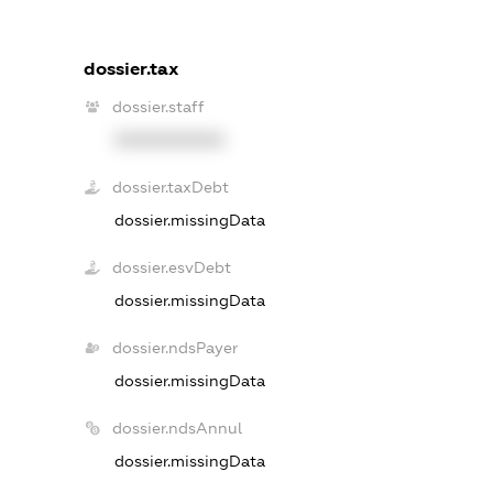
dossier.tax
dossier.staff
XXXXXXXXXX
dossier.taxDebt
dossier.missingData
dossier.esvDebt
dossier.missingData
dossier.ndsPayer
dossier.missingData
dossier.ndsAnnul
dossier.missingData