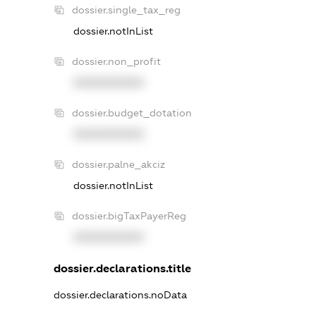
dossier.single_tax_reg
dossier.notInList
dossier.non_profit
XXXXXXXXXX
dossier.budget_dotation
XXXXXXXXXX
dossier.palne_akciz
dossier.notInList
dossier.bigTaxPayerReg
XXXXXXXXXX
dossier.declarations.title
dossier.declarations.noData