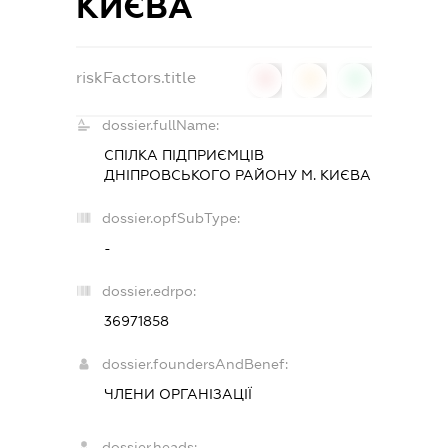
КИЄВА
riskFactors.title
0
0
0
dossier.fullName:
СПІЛКА ПІДПРИЄМЦІВ
ДНІПРОВСЬКОГО РАЙОНУ М. КИЄВА
dossier.opfSubType:
-
dossier.edrpo:
36971858
dossier.foundersAndBenef:
ЧЛЕНИ ОРГАНІЗАЦІЇ
dossier.heads: