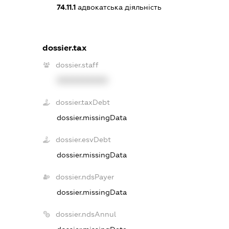
74.11.1
адвокатська діяльність
dossier.tax
dossier.staff
XXXXXXXXXX
dossier.taxDebt
dossier.missingData
dossier.esvDebt
dossier.missingData
dossier.ndsPayer
dossier.missingData
dossier.ndsAnnul