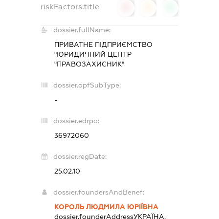
riskFactors.title
0
0
0
dossier.fullName:
ПРИВАТНЕ ПІДПРИЄМСТВО
"ЮРИДИЧНИЙ ЦЕНТР
"ПРАВОЗАХИСНИК"
dossier.opfSubType:
-
dossier.edrpo:
36972060
dossier.regDate:
25.02.10
dossier.foundersAndBenef:
КОРОЛЬ ЛЮДМИЛА ЮРІЇВНА
dossier.founderAddress
УКРАЇНА,