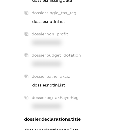
dossier.missingData
dossier.single_tax_reg
dossier.notInList
dossier.non_profit
XXXXXXXXXX
dossier.budget_dotation
XXXXXXXXXX
dossier.palne_akciz
dossier.notInList
dossier.bigTaxPayerReg
XXXXXXXXXX
dossier.declarations.title