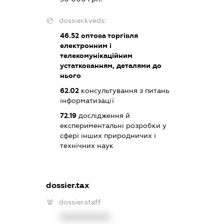
dossier.kveds:
46.52
оптова торгівля
електронним і
телекомунікаційним
устаткованням, деталями до
нього
62.02
консультування з питань
інформатизації
72.19
дослідження й
експериментальні розробки у
сфері інших природничих і
технічних наук
dossier.tax
dossier.staff
XXXXXXXXXX