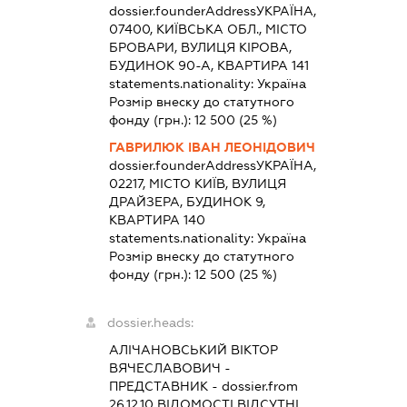
dossier.founderAddress
УКРАЇНА,
07400, КИЇВСЬКА ОБЛ., МІСТО
БРОВАРИ, ВУЛИЦЯ КІРОВА,
БУДИНОК 90-А, КВАРТИРА 141
statements.nationality:
Україна
Розмір внеску до статутного
фонду (грн.):
12 500
(25 %)
ГАВРИЛЮК ІВАН ЛЕОНІДОВИЧ
dossier.founderAddress
УКРАЇНА,
02217, МІСТО КИЇВ, ВУЛИЦЯ
ДРАЙЗЕРА, БУДИНОК 9,
КВАРТИРА 140
statements.nationality:
Україна
Розмір внеску до статутного
фонду (грн.):
12 500
(25 %)
dossier.heads:
АЛІЧАНОВСЬКИЙ ВІКТОР
ВЯЧЕСЛАВОВИЧ
-
ПРЕДСТАВНИК
- dossier.from
26.12.10
ВІДОМОСТІ ВІДСУТНІ