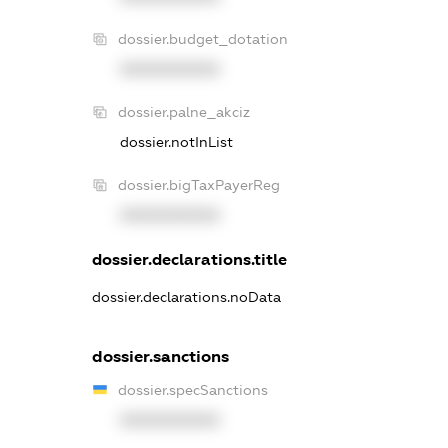
dossier.budget_dotation
XXXXXXXXXX
dossier.palne_akciz
dossier.notInList
dossier.bigTaxPayerReg
XXXXXXXXXX
dossier.declarations.title
dossier.declarations.noData
dossier.sanctions
dossier.specSanctions
XXXXXXXXXX