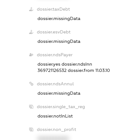
dossier.taxDebt
dossier.missingData
dossier.esvDebt
dossier.missingData
dossier.ndsPayer
dossier.yes
dossier.ndsInn
369721126532
dossier.from 11.03.10
dossier.ndsAnnul
dossier.missingData
dossier.single_tax_reg
dossier.notInList
dossier.non_profit
XXXXXXXXXX