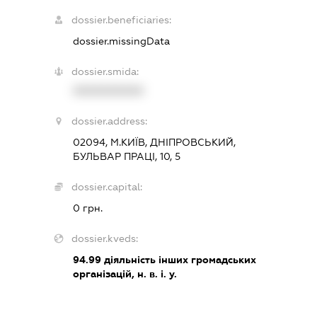
dossier.beneficiaries:
dossier.missingData
dossier.smida:
XXXXXXXXXX
dossier.address:
02094, М.КИЇВ, ДНІПРОВСЬКИЙ,
БУЛЬВАР ПРАЦІ, 10, 5
dossier.capital:
0 грн.
dossier.kveds:
94.99
діяльність інших громадських
організацій, н. в. і. у.