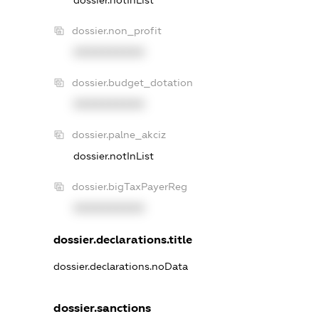
dossier.non_profit
XXXXXXXXXX
dossier.budget_dotation
XXXXXXXXXX
dossier.palne_akciz
dossier.notInList
dossier.bigTaxPayerReg
XXXXXXXXXX
dossier.declarations.title
dossier.declarations.noData
dossier.sanctions