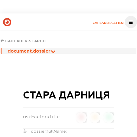
CAHEADER.GETTEST
CAHEADER.SEARCH
document.dossier
СТАРА ДАРНИЦЯ
riskFactors.title
0
0
0
dossier.fullName: