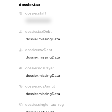
dossier.tax
dossier.staff
XXXXXXXXXX
dossier.taxDebt
dossier.missingData
dossier.esvDebt
dossier.missingData
dossier.ndsPayer
dossier.missingData
dossier.ndsAnnul
dossier.missingData
dossier.single_tax_reg
dossier.notInList