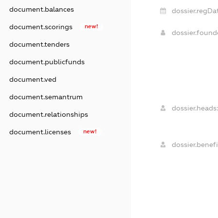
document.balances
dossier.regDat
document.scorings
new!
dossier.foun
document.tenders
document.publicfunds
document.ved
document.semantrum
dossier.heads:
document.relationships
document.licenses
new!
dossier.benefi