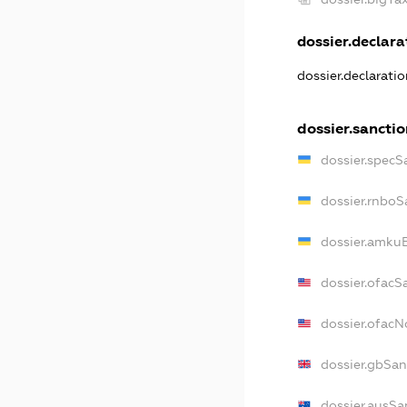
dossier.declarat
dossier.declarati
dossier.sanctio
dossier.specS
dossier.rnboS
dossier.amkuB
dossier.ofacS
dossier.ofac
dossier.gbSan
dossier.ausSa