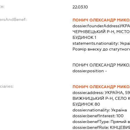
e:
22.03.10
dersAndBenef:
ПОНИЧ ОЛЕКСАНДР МИК
dossier.founderAddress
УКРА
ЧЕРНІВЕЦЬКИЙ Р-Н, МІСТО 
БУДИНОК 1
statements.nationality:
Укра
Розмір внеску до статутног
ПОНИЧ ОЛЕКСАНДР МИК
dossier.position -
ciaries:
ПОНИЧ ОЛЕКСАНДР МИК
dossier.address:
УКРАЇНА, 5
ВИЖНИЦЬКИЙ Р-Н, СЕЛО К
БУДИНОК 80
dossier.nationality:
Україна
dossier.benefInterest:
100
dossier.benefType:
Прямий в
dossier.benefRole:
КІНЦЕВИ