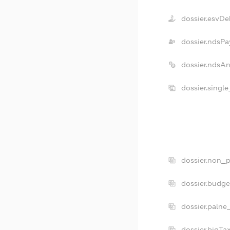
dossier.esvDe
dossier.ndsPa
dossier.ndsA
dossier.singl
dossier.non_p
dossier.budg
dossier.palne
dossier.bigT