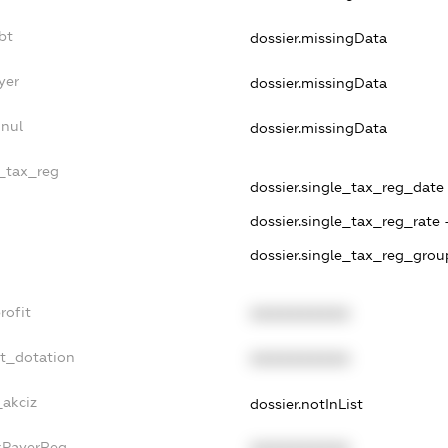
bt
dossier.missingData
yer
dossier.missingData
nnul
dossier.missingData
e_tax_reg
dossier.single_tax_reg_date -
dossier.single_tax_reg_rate 
dossier.single_tax_reg_grou
rofit
XXXXXXXXXX
et_dotation
XXXXXXXXXX
_akciz
dossier.notInList
axPayerReg