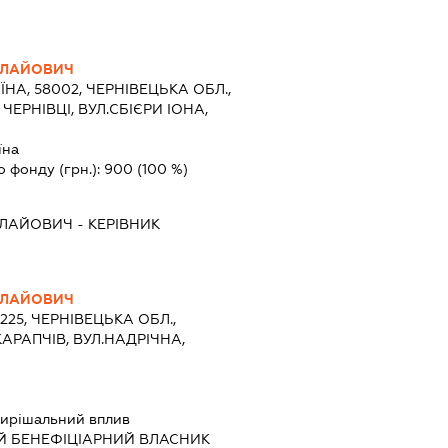
ОЛАЙОВИЧ
ЇНА, 58002, ЧЕРНІВЕЦЬКА ОБЛ.,
ЧЕРНІВЦІ, ВУЛ.СБІЄРИ ІОНА,
їна
о фонду (грн.):
900
(100 %)
ОЛАЙОВИЧ
-
КЕРІВНИК
ОЛАЙОВИЧ
9225, ЧЕРНІВЕЦЬКА ОБЛ.,
АРАПЧІВ, ВУЛ.НАДРІЧНА,
ирішальний вплив
Й БЕНЕФІЦІАРНИЙ ВЛАСНИК