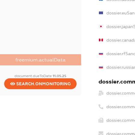
dossier.euSan
dossier.japan
dossier.canad
dossier.rfSan
freemium.actualData
dossier.russia
document.dueToDate
11.05.25
dossier.comme
SEARCH.ONMONITORING
dossier.comme
dossier.comm
dossier.comme
dossier.comme