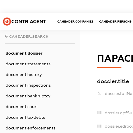
CONTR AGENT
CAHEADER.COMPANIES
CAHEADER.PERSONS
CAHEADER.SEARCH
document.dossier
ПАРАС
document.statements
document.history
dossier.title
document.inspections
dossier.fullN
document.bankruptcy
document.court
dossier.opfSu
document.taxdebts
dossier.edrpo:
document.enforcements