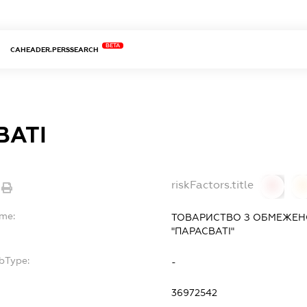
BETA
CAHEADER.PERSSEARCH
ВАТІ
riskFactors.title
0
ame:
ТОВАРИСТВО З ОБМЕЖЕН
"ПАРАСВАТІ"
bType:
-
36972542