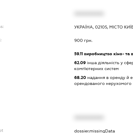
XXXXXXXXXX
s:
УКРАЇНА, 02105, МІСТО КИ
:
900 грн.
59.11
виробництво кіно- та в
62.09
інша діяльність у сфе
комп'ютерних систем
68.20
надання в оренду й е
орендованого нерухомого
XXXXXXXXXX
bt
dossier.missingData