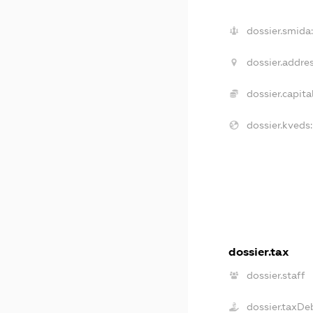
dossier.smida:
dossier.addres
dossier.capital
dossier.kveds:
dossier.tax
dossier.staff
dossier.taxDe