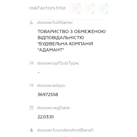
riskFactors.title
0
0
0
dossier.fullName:
ТОВАРИСТВО З ОБМЕЖЕНОЮ
ВІДПОВІДАЛЬНІСТЮ
"БУДІВЕЛЬНА КОМПАНІЯ
"АДАМАНТ"
dossier.opfSubType:
-
dossier.edrpo:
36972558
dossier.regDate:
22.03.10
dossier.foundersAndBenef: