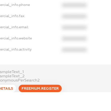
ercial_info.phone
XXXXXXXXXX
rcial_info.fax
XXXXXXXXXX
ercial_info.email
XXXXXXXXXX
ercial_info.website
XXXXXXXXXX
rcial_info.activity
XXXXXXXXXX
ampleText_1
xampleText_2
nonymousPerSearch2
DETAILS
FREEMIUM.REGISTER