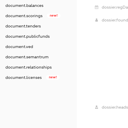
document.balances
dossier.regDa
document.scorings
new!
dossier.foun
document.tenders
document.publicfunds
document.ved
document.semantrum
document.relationships
document.licenses
new!
dossier.heads