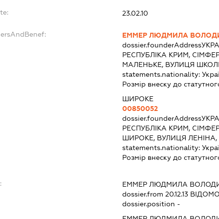
te:
23.02.10
dersAndBenef:
ЕММЕР ЛЮДМИЛА ВОЛОД
dossier.founderAddress
УКРА
РЕСПУБЛІКА КРИМ, СІМФЕ
МАЛЕНЬКЕ, ВУЛИЦЯ ШКОЛЬ
statements.nationality:
Укра
Розмір внеску до статутног
ШИРОКЕ
00850052
dossier.founderAddress
УКРА
РЕСПУБЛІКА КРИМ, СІМФЕ
ШИРОКЕ, ВУЛИЦЯ ЛЕНІНА,
statements.nationality:
Укра
Розмір внеску до статутног
:
ЕММЕР ЛЮДМИЛА ВОЛОД
dossier.from 20.12.13
ВІДОМОС
dossier.position -
ЕММЕР ЛЮДМИЛА ВОЛОД