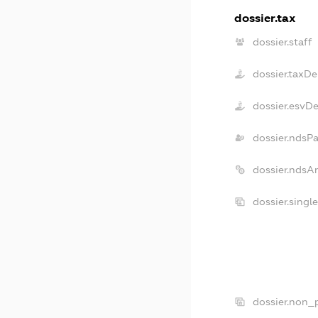
dossier.tax
dossier.staff
dossier.taxDe
dossier.esvD
dossier.ndsP
dossier.ndsA
dossier.singl
dossier.non_p