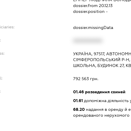
dossier.from 20.12.13
dossier.position -
ciaries:
dossier.missingData
:
XXXXXXXXXX
ss:
УКРАЇНА, 97517, АВТОНОМ
СІМФЕРОПОЛЬСЬКИЙ Р-Н,
ШКОЛЬНА, БУДИНОК 27, К
l:
792 563 грн.
:
01.46
розведення свиней
01.61
допоміжна діяльність 
68.20
надання в оренду й е
орендованого нерухомого