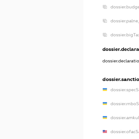
dossier.budg
dossier.palne
dossier.bigT
dossier.declara
dossier.declarat
dossier.sancti
dossier.spec
dossier.rnbo
dossier.amku
dossier.ofac