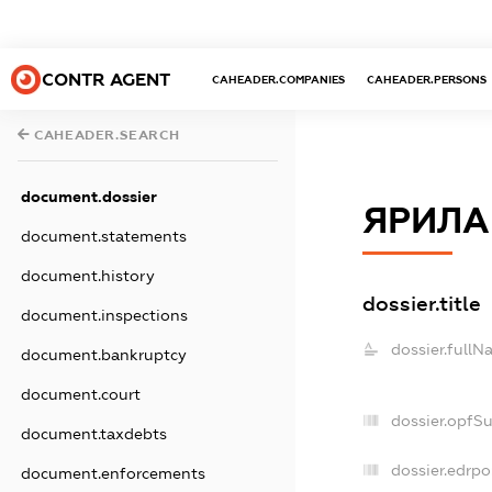
CONTR AGENT
CAHEADER.COMPANIES
CAHEADER.PERSONS
CAHEADER.SEARCH
document.dossier
ЯРИЛА
document.statements
document.history
dossier.title
document.inspections
dossier.fullN
document.bankruptcy
document.court
dossier.opfS
document.taxdebts
dossier.edrpo
document.enforcements