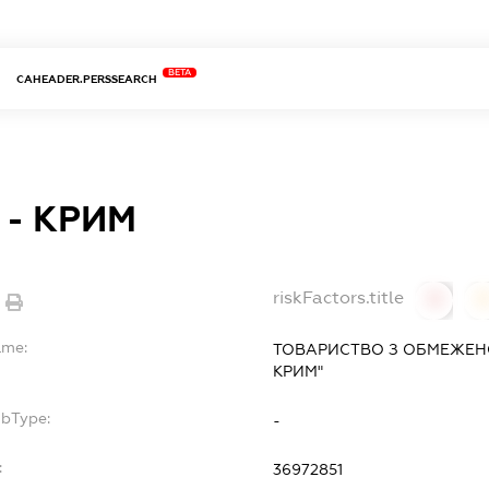
BETA
CAHEADER.PERSSEARCH
 - КРИМ
riskFactors.title
0
ame:
ТОВАРИСТВО З ОБМЕЖЕНО
КРИМ"
ubType:
-
:
36972851