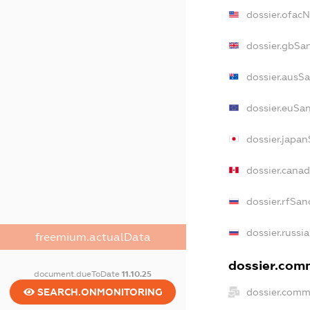
dossier.ofac
dossier.gbSa
dossier.ausS
dossier.euSa
dossier.japa
dossier.cana
dossier.rfSan
dossier.russi
freemium.actualData
dossier.comm
document.dueToDate
11.10.25
dossier.comm
SEARCH.ONMONITORING