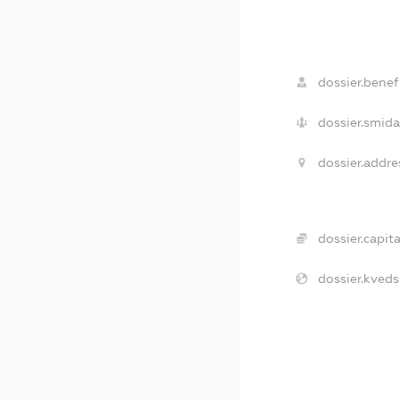
dossier.benefi
dossier.smida
dossier.addre
dossier.capita
dossier.kveds