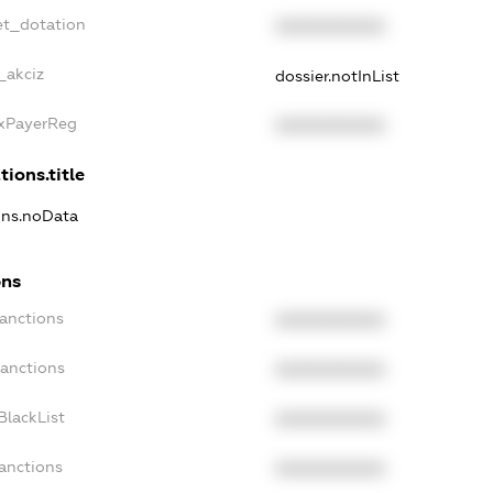
et_dotation
XXXXXXXXXX
_akciz
dossier.notInList
axPayerReg
XXXXXXXXXX
tions.title
ions.noData
ons
Sanctions
XXXXXXXXXX
Sanctions
XXXXXXXXXX
BlackList
XXXXXXXXXX
Sanctions
XXXXXXXXXX