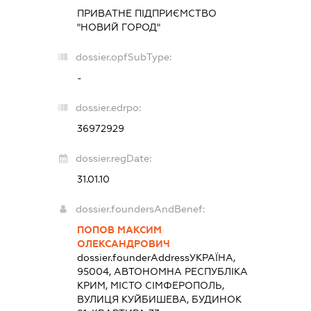
ПРИВАТНЕ ПІДПРИЄМСТВО
"НОВИЙ ГОРОД"
dossier.opfSubType:
-
dossier.edrpo:
36972929
dossier.regDate:
31.01.10
dossier.foundersAndBenef:
ПОПОВ МАКСИМ
ОЛЕКСАНДРОВИЧ
dossier.founderAddress
УКРАЇНА,
95004, АВТОНОМНА РЕСПУБЛІКА
КРИМ, МІСТО СІМФЕРОПОЛЬ,
ВУЛИЦЯ КУЙБИШЕВА, БУДИНОК