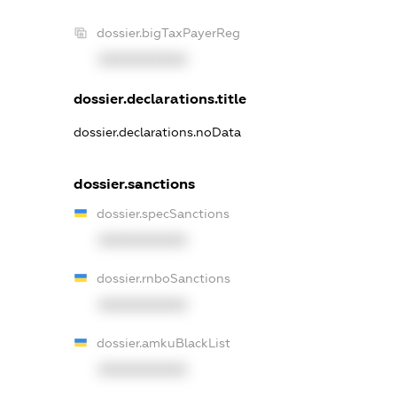
dossier.bigTaxPayerReg
XXXXXXXXXX
dossier.declarations.title
dossier.declarations.noData
dossier.sanctions
dossier.specSanctions
XXXXXXXXXX
dossier.rnboSanctions
XXXXXXXXXX
dossier.amkuBlackList
XXXXXXXXXX