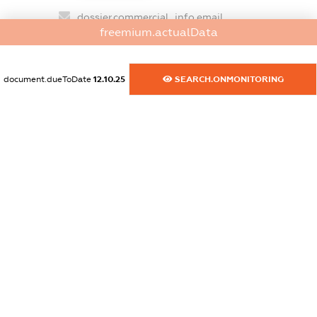
dossier.commercial_info.email
freemium.actualData
XXXXXXXXXX
dossier.commercial_info.website
document.dueToDate
12.10.25
SEARCH.ONMONITORING
XXXXXXXXXX
dossier.commercial_info.activity
XXXXXXXXXX
freemium.exampleText_1
freemium.exampleText_2
freemium.anonymousPerSearch2
FREEMIUM.DETAILS
FREEMIUM.REGISTER