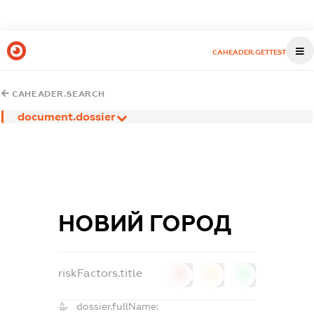
CAHEADER.GETTEST
CAHEADER.SEARCH
document.dossier
НОВИЙ ГОРОД
riskFactors.title
0
0
0
dossier.fullName: