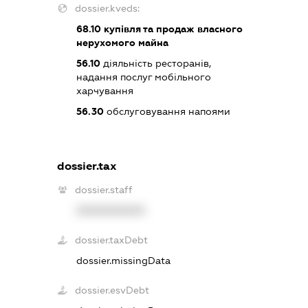
dossier.kveds:
68.10
купівля та продаж власного
нерухомого майна
56.10
діяльність ресторанів,
надання послуг мобільного
харчування
56.30
обслуговування напоями
dossier.tax
dossier.staff
XXXXXXXXXX
dossier.taxDebt
dossier.missingData
dossier.esvDebt