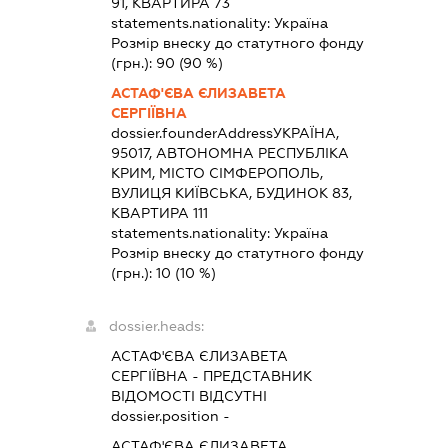
91, КВАРТИРА 73
statements.nationality:
Україна
Розмір внеску до статутного фонду
(грн.):
90
(90 %)
АСТАФ'ЄВА ЄЛИЗАВЕТА
СЕРГІЇВНА
dossier.founderAddress
УКРАЇНА,
95017, АВТОНОМНА РЕСПУБЛІКА
КРИМ, МІСТО СІМФЕРОПОЛЬ,
ВУЛИЦЯ КИЇВСЬКА, БУДИНОК 83,
КВАРТИРА 111
statements.nationality:
Україна
Розмір внеску до статутного фонду
(грн.):
10
(10 %)
dossier.heads:
АСТАФ'ЄВА ЄЛИЗАВЕТА
СЕРГІЇВНА
-
ПРЕДСТАВНИК
ВІДОМОСТІ ВІДСУТНІ
dossier.position -
АСТАФ'ЄВА ЄЛИЗАВЕТА