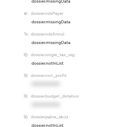
dossier.missingData
dossier.ndsPayer
dossier.missingData
dossier.ndsAnnul
dossier.missingData
dossier.single_tax_reg
dossier.notInList
dossier.non_profit
XXXXXXXXXX
dossier.budget_dotation
XXXXXXXXXX
dossier.palne_akciz
dossier.notInList