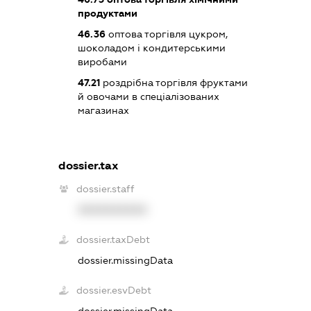
продуктами
46.36
оптова торгівля цукром,
шоколадом і кондитерськими
виробами
47.21
роздрібна торгівля фруктами
й овочами в спеціалізованих
магазинах
dossier.tax
dossier.staff
XXXXXXXXXX
dossier.taxDebt
dossier.missingData
dossier.esvDebt
dossier.missingData