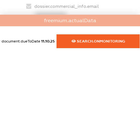
dossier.commercial_info.email
XXXXXXXXXX
freemium.actualData
dossier.commercial_info.website
XXXXXXXXXX
document.dueToDate
11.10.25
SEARCH.ONMONITORING
dossier.commercial_info.activity
XXXXXXXXXX
freemium.exampleText_1
freemium.exampleText_2
freemium.anonymousPerSearch2
FREEMIUM.DETAILS
FREEMIUM.REGISTER