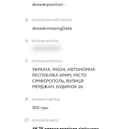
dossier.position -
dossier.beneficiaries:
dossier.missingData
dossier.smida:
XXXXXXXXXX
dossier.address:
УКРАЇНА, 95024, АВТОНОМНА
РЕСПУБЛІКА КРИМ, МІСТО
СІМФЕРОПОЛЬ, ВУЛИЦЯ
МЕРДЖАН, БУДИНОК 26
dossier.capital:
100 грн.
dossier.kveds:
46.75
оптова торгівля хімічними