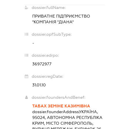
dossier.fullName:
ПРИВАТНЕ ПІДПРИЄМСТВО
"КОМПАНІЯ "ДІАНА"
dossier.opfSubType:
-
dossier.edrpo:
36972977
dossier.regDate:
31.01.10
dossier.foundersAndBenef:
ТАБАХ ЗЕМІНЕ КАЗИМІВНА
dossier.founderAddress
УКРАЇНА,
95024, АВТОНОМНА РЕСПУБЛІКА
КРИМ, МІСТО СІМФЕРОПОЛЬ,
ВУЛИЦЯ МЕРДЖАН, БУДИНОК 26