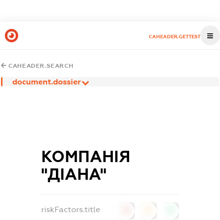
CAHEADER.GETTEST
CAHEADER.SEARCH
document.dossier
КОМПАНІЯ
"ДІАНА"
riskFactors.title
0
0
0