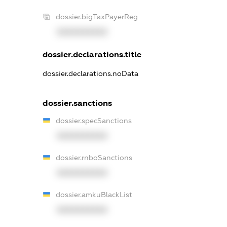
dossier.bigTaxPayerReg
XXXXXXXXXX
dossier.declarations.title
dossier.declarations.noData
dossier.sanctions
dossier.specSanctions
XXXXXXXXXX
dossier.rnboSanctions
XXXXXXXXXX
dossier.amkuBlackList
XXXXXXXXXX