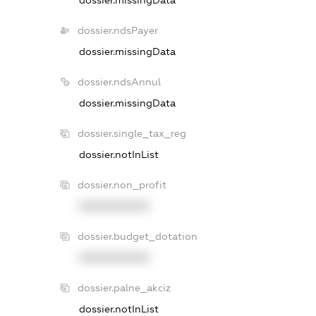
dossier.ndsPayer
dossier.missingData
dossier.ndsAnnul
dossier.missingData
dossier.single_tax_reg
dossier.notInList
dossier.non_profit
XXXXXXXXXX
dossier.budget_dotation
XXXXXXXXXX
dossier.palne_akciz
dossier.notInList