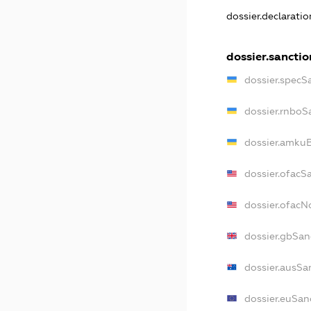
dossier.declarati
dossier.sanctio
dossier.specS
dossier.rnboS
dossier.amkuB
dossier.ofacS
dossier.ofac
dossier.gbSan
dossier.ausSa
dossier.euSan