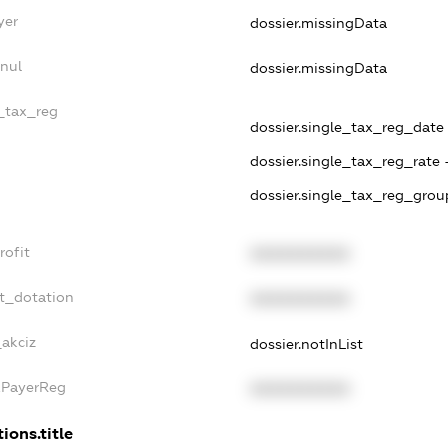
yer
dossier.missingData
nnul
dossier.missingData
e_tax_reg
dossier.single_tax_reg_date -
dossier.single_tax_reg_rate 
dossier.single_tax_reg_grou
rofit
XXXXXXXXXX
et_dotation
XXXXXXXXXX
_akciz
dossier.notInList
xPayerReg
XXXXXXXXXX
ions.title