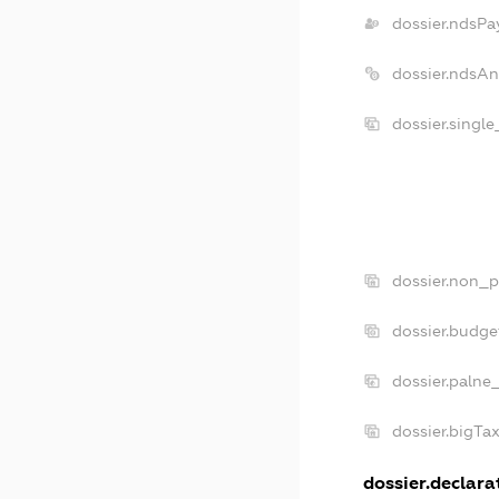
dossier.ndsPa
dossier.ndsA
dossier.singl
dossier.non_p
dossier.budg
dossier.palne
dossier.bigTa
dossier.declarat