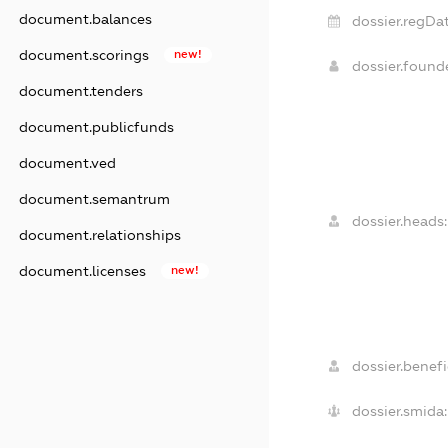
document.balances
dossier.regDat
document.scorings
new!
dossier.foun
document.tenders
document.publicfunds
document.ved
document.semantrum
dossier.heads:
document.relationships
document.licenses
new!
dossier.benefi
dossier.smida: