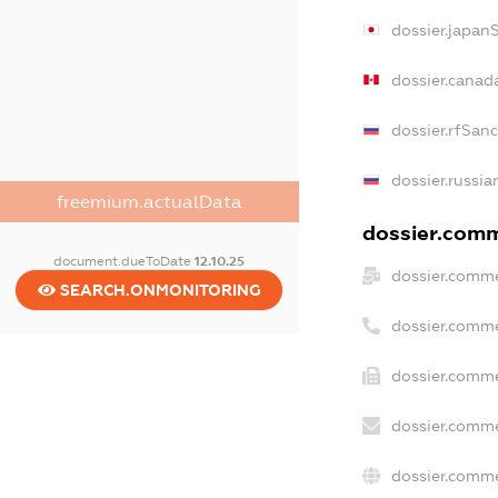
dossier.japan
dossier.canad
dossier.rfSan
dossier.russia
freemium.actualData
dossier.comme
document.dueToDate
12.10.25
dossier.comme
SEARCH.ONMONITORING
dossier.comme
dossier.comme
dossier.comme
dossier.comme