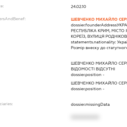
e:
24.02.10
dersAndBenef:
ШЕВЧЕНКО МИХАЙЛО СЕР
dossier.founderAddress
УКРА
РЕСПУБЛІКА КРИМ, МІСТО
КОРЕЇЗ, ВУЛИЦЯ РОДНІКОВ
statements.nationality:
Укра
Розмір внеску до статутног
ШЕВЧЕНКО МИХАЙЛО СЕР
ВІДОМОСТІ ВІДСУТНІ
dossier.position -
ШЕВЧЕНКО МИХАЙЛО СЕР
dossier.position -
ciaries:
dossier.missingData
XXXXXXXXXX