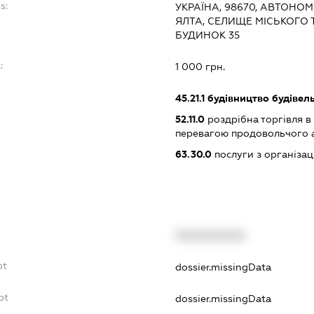
s:
УКРАЇНА, 98670, АВТОНОМ
ЯЛТА, СЕЛИЩЕ МІСЬКОГО 
БУДИНОК 35
:
1 000 грн.
45.21.1
будівництво будівел
52.11.0
роздрібна торгівля в
перевагою продовольчого 
63.30.0
послуги з організа
XXXXXXXXXX
bt
dossier.missingData
bt
dossier.missingData