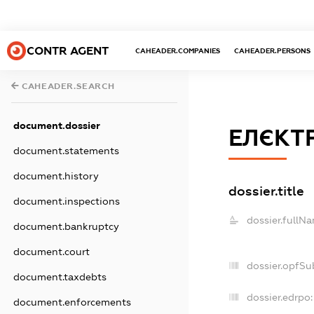
CONTR AGENT
CAHEADER.COMPANIES
CAHEADER.PERSONS
CAHEADER.SEARCH
document.dossier
ЕЛЄКТ
document.statements
document.history
dossier.title
document.inspections
dossier.fullN
document.bankruptcy
document.court
dossier.opfSu
document.taxdebts
dossier.edrpo:
document.enforcements