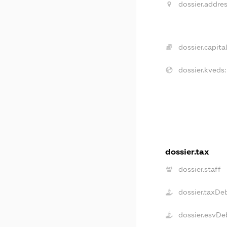
dossier.addres
dossier.capital
dossier.kveds:
dossier.tax
dossier.staff
dossier.taxDe
dossier.esvDe