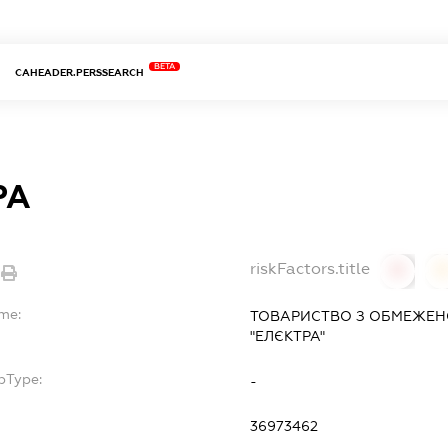
BETA
CAHEADER.PERSSEARCH
РА
riskFactors.title
0
ame:
ТОВАРИСТВО З ОБМЕЖЕН
"ЕЛЄКТРА"
bType:
-
36973462