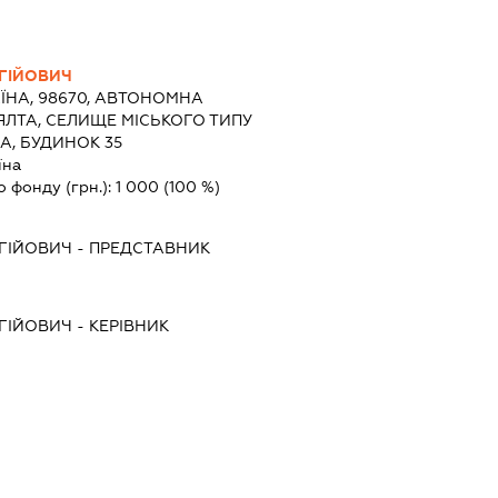
ГІЙОВИЧ
ЇНА, 98670, АВТОНОМНА
 ЯЛТА, СЕЛИЩЕ МІСЬКОГО ТИПУ
А, БУДИНОК 35
їна
о фонду (грн.):
1 000
(100 %)
ГІЙОВИЧ
-
ПРЕДСТАВНИК
ГІЙОВИЧ
-
КЕРІВНИК