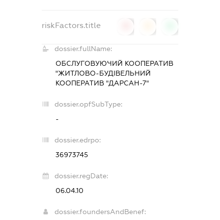
riskFactors.title
0
0
0
dossier.fullName:
ОБСЛУГОВУЮЧИЙ КООПЕРАТИВ
"ЖИТЛОВО-БУДІВЕЛЬНИЙ
КООПЕРАТИВ "ДАРСАН-7"
dossier.opfSubType:
-
dossier.edrpo:
36973745
dossier.regDate:
06.04.10
dossier.foundersAndBenef: