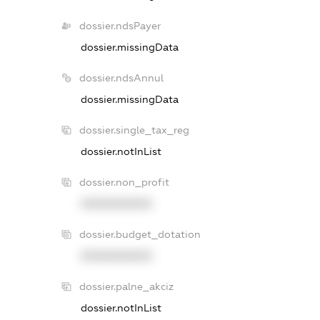
dossier.ndsPayer
dossier.missingData
dossier.ndsAnnul
dossier.missingData
dossier.single_tax_reg
dossier.notInList
dossier.non_profit
XXXXXXXXXX
dossier.budget_dotation
XXXXXXXXXX
dossier.palne_akciz
dossier.notInList