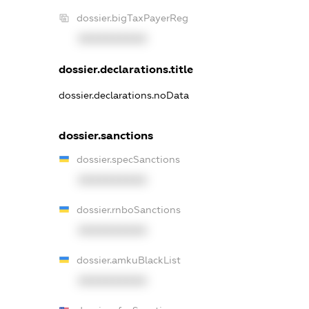
dossier.bigTaxPayerReg
XXXXXXXXXX
dossier.declarations.title
dossier.declarations.noData
dossier.sanctions
dossier.specSanctions
XXXXXXXXXX
dossier.rnboSanctions
XXXXXXXXXX
dossier.amkuBlackList
XXXXXXXXXX