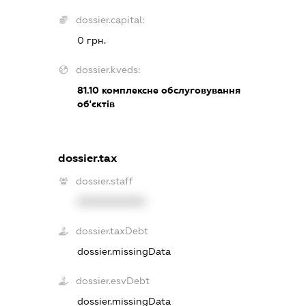
dossier.capital:
0 грн.
dossier.kveds:
81.10
комплексне обслуговування
об'єктів
dossier.tax
dossier.staff
XXXXXXXXXX
dossier.taxDebt
dossier.missingData
dossier.esvDebt
dossier.missingData