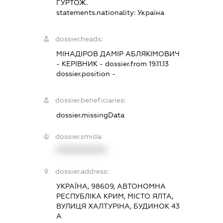
ГУРТОЖ.
statements.nationality:
Україна
dossier.heads:
МІНАДІРОВ ДАМІР АБЛЯКІМОВИЧ
-
КЕРІВНИК
- dossier.from 19.11.13
dossier.position -
dossier.beneficiaries:
dossier.missingData
dossier.smida:
XXXXXXXXXX
dossier.address:
УКРАЇНА, 98609, АВТОНОМНА
РЕСПУБЛІКА КРИМ, МІСТО ЯЛТА,
ВУЛИЦЯ ХАЛТУРІНА, БУДИНОК 43
А