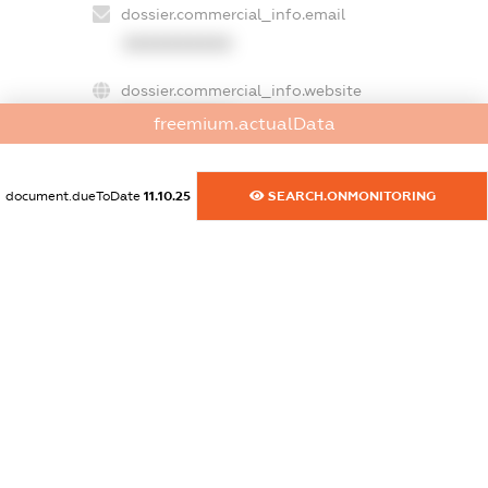
dossier.commercial_info.email
XXXXXXXXXX
dossier.commercial_info.website
XXXXXXXXXX
freemium.actualData
dossier.commercial_info.activity
XXXXXXXXXX
document.dueToDate
11.10.25
SEARCH.ONMONITORING
freemium.exampleText_1
freemium.exampleText_2
freemium.anonymousPerSearch2
FREEMIUM.DETAILS
FREEMIUM.REGISTER