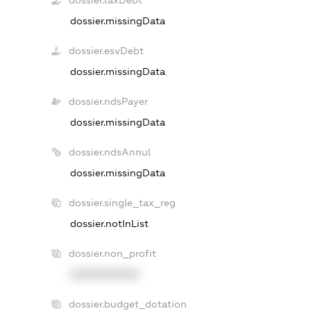
dossier.taxDebt
dossier.missingData
dossier.esvDebt
dossier.missingData
dossier.ndsPayer
dossier.missingData
dossier.ndsAnnul
dossier.missingData
dossier.single_tax_reg
dossier.notInList
dossier.non_profit
XXXXXXXXXX
dossier.budget_dotation