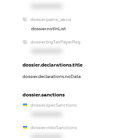
XXXXXXXXXX
dossier.palne_akciz
dossier.notInList
dossier.bigTaxPayerReg
XXXXXXXXXX
dossier.declarations.title
dossier.declarations.noData
dossier.sanctions
dossier.specSanctions
XXXXXXXXXX
dossier.rnboSanctions
XXXXXXXXXX