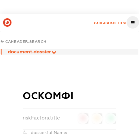
CAHEADER.GETTEST
CAHEADER.SEARCH
document.dossier
ОСКОМФІ
riskFactors.title
0
0
0
dossier.fullName: