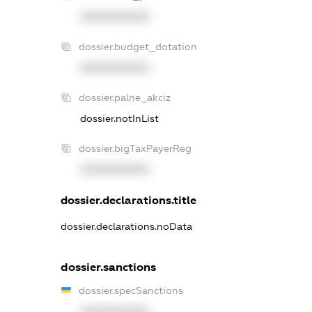
XXXXXXXXXX
dossier.budget_dotation
XXXXXXXXXX
dossier.palne_akciz
dossier.notInList
dossier.bigTaxPayerReg
XXXXXXXXXX
dossier.declarations.title
dossier.declarations.noData
dossier.sanctions
dossier.specSanctions
XXXXXXXXXX