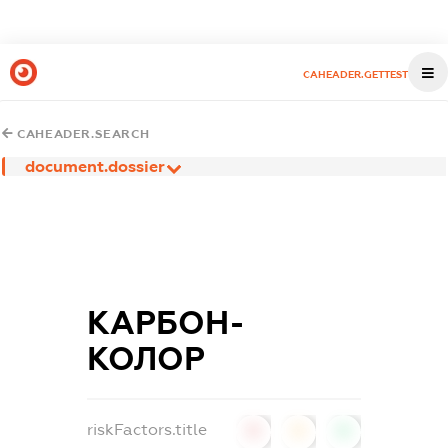
CAHEADER.GETTEST
CAHEADER.SEARCH
document.dossier
КАРБОН-
КОЛОР
riskFactors.title
0
0
0