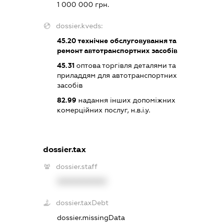
1 000 000 грн.
dossier.kveds:
45.20
технічне обслуговування та
ремонт автотранспортних засобів
45.31
оптова торгівля деталями та
приладдям для автотранспортних
засобів
82.99
надання інших допоміжних
комерційних послуг, н.в.і.у.
dossier.tax
dossier.staff
XXXXXXXXXX
dossier.taxDebt
dossier.missingData