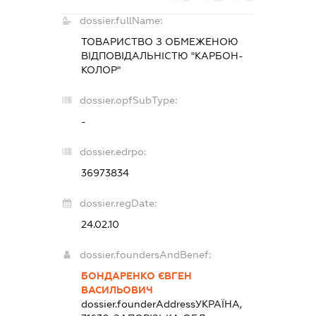
dossier.fullName:
ТОВАРИСТВО З ОБМЕЖЕНОЮ
ВІДПОВІДАЛЬНІСТЮ "КАРБОН-
КОЛОР"
dossier.opfSubType:
-
dossier.edrpo:
36973834
dossier.regDate:
24.02.10
dossier.foundersAndBenef:
БОНДАРЕНКО ЄВГЕН
ВАСИЛЬОВИЧ
dossier.founderAddress
УКРАЇНА,