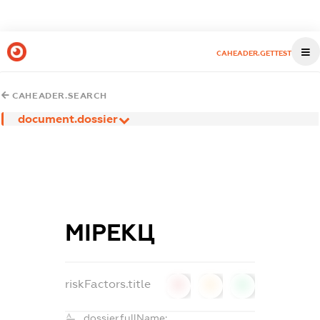
CAHEADER.GETTEST
CAHEADER.SEARCH
document.dossier
МІРЕКЦ
riskFactors.title
0
0
0
dossier.fullName: