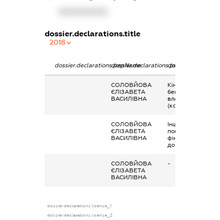
XXXXXXXXXX
dossier.declarations.title
2018
dossier.declarations.pepName
dossier.declarations.personName
dossier.declaratio
СОЛОВЙОВА
Кінцевий
ЄЛІЗАВЕТА
бенефіціарний
ВАСИЛІВНА
власник
(контролер)
СОЛОВЙОВА
Інше, повернення
ЄЛІЗАВЕТА
поворотньої
ВАСИЛІВНА
фінансової
допомоги
СОЛОВЙОВА
-
ЄЛІЗАВЕТА
ВАСИЛІВНА
dossier.declarations.license_1
dossier.declarations.license_2