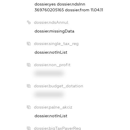
dossier.yes
dossier.ndsInn
369760205165
dossier.from 11.04.11
dossier.ndsAnnul
dossier.missingData
dossier.single_tax_reg
dossier.notInList
dossier.non_profit
XXXXXXXXXX
dossier.budget_dotation
XXXXXXXXXX
dossier.palne_akciz
dossier.notInList
dossier.bigTaxPayerReg