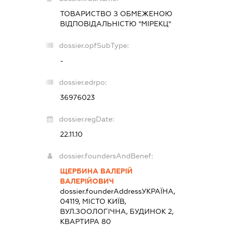
ТОВАРИСТВО З ОБМЕЖЕНОЮ
ВІДПОВІДАЛЬНІСТЮ "МІРЕКЦ"
dossier.opfSubType:
-
dossier.edrpo:
36976023
dossier.regDate:
22.11.10
dossier.foundersAndBenef:
ЩЕРБИНА ВАЛЕРІЙ
ВАЛЕРІЙОВИЧ
dossier.founderAddress
УКРАЇНА,
04119, МІСТО КИЇВ,
ВУЛ.ЗООЛОГІЧНА, БУДИНОК 2,
КВАРТИРА 80