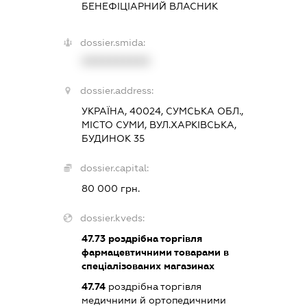
БЕНЕФІЦІАРНИЙ ВЛАСНИК
dossier.smida:
XXXXXXXXXX
dossier.address:
УКРАЇНА, 40024, СУМСЬКА ОБЛ.,
МІСТО СУМИ, ВУЛ.ХАРКІВСЬКА,
БУДИНОК 35
dossier.capital:
80 000 грн.
dossier.kveds:
47.73
роздрібна торгівля
фармацевтичними товарами в
спеціалізованих магазинах
47.74
роздрібна торгівля
медичними й ортопедичними