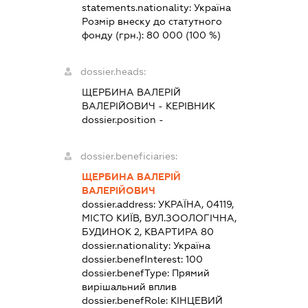
statements.nationality:
Україна
Розмір внеску до статутного
фонду (грн.):
80 000
(100 %)
dossier.heads:
ЩЕРБИНА ВАЛЕРІЙ
ВАЛЕРІЙОВИЧ
-
КЕРІВНИК
dossier.position -
dossier.beneficiaries:
ЩЕРБИНА ВАЛЕРІЙ
ВАЛЕРІЙОВИЧ
dossier.address:
УКРАЇНА, 04119,
МІСТО КИЇВ, ВУЛ.ЗООЛОГІЧНА,
БУДИНОК 2, КВАРТИРА 80
dossier.nationality:
Україна
dossier.benefInterest:
100
dossier.benefType:
Прямий
вирішальний вплив
dossier.benefRole:
КІНЦЕВИЙ