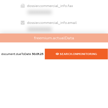
dossier.commercial_info.fax
XXXXXXXXXX
dossier.commercial_info.email
XXXXXXXXXX
freemium.actualData
dossier.commercial_info.website
XXXXXXXXXX
document.dueToDate
30.01.23
SEARCH.ONMONITORING
dossier.commercial_info.activity
XXXXXXXXXX
freemium.exampleText_1
freemium.exampleText_2
freemium.anonymousPerSearch2
FREEMIUM.DETAILS
FREEMIUM.REGISTER