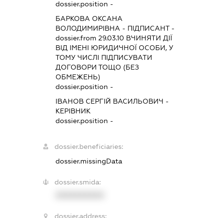
dossier.position -
БАРКОВА ОКСАНА
ВОЛОДИМИРІВНА
-
ПІДПИСАНТ
-
dossier.from 29.03.10
ВЧИНЯТИ ДІЇ
ВІД ІМЕНІ ЮРИДИЧНОЇ ОСОБИ, У
ТОМУ ЧИСЛІ ПІДПИСУВАТИ
ДОГОВОРИ ТОЩО (БЕЗ
ОБМЕЖЕНЬ)
dossier.position -
ІВАНОВ СЕРГІЙ ВАСИЛЬОВИЧ
-
КЕРІВНИК
dossier.position -
dossier.beneficiaries:
dossier.missingData
dossier.smida:
XXXXXXXXXX
dossier.address: