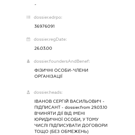
-
dossier.edrpo:
36976091
dossier.regDate:
26.03.00
dossier.foundersAndBenef:
ФІЗИЧНІ ОСОБИ-ЧЛЕНИ
ОРГАНІЗАЦІЇ
dossier.heads:
ІВАНОВ СЕРГІЙ ВАСИЛЬОВИЧ
-
ПІДПИСАНТ
- dossier.from 29.03.10
ВЧИНЯТИ ДІЇ ВІД ІМЕНІ
ЮРИДИЧНОЇ ОСОБИ, У ТОМУ
ЧИСЛІ ПІДПИСУВАТИ ДОГОВОРИ
ТОЩО (БЕЗ ОБМЕЖЕНЬ)