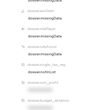
dossier.missingData
dossier.esvDebt
dossier.missingData
dossier.ndsPayer
dossier.missingData
dossier.ndsAnnul
dossier.missingData
dossier.single_tax_reg
dossier.notInList
dossier.non_profit
XXXXXXXXXX
dossier.budget_dotation
XXXXXXXXXX