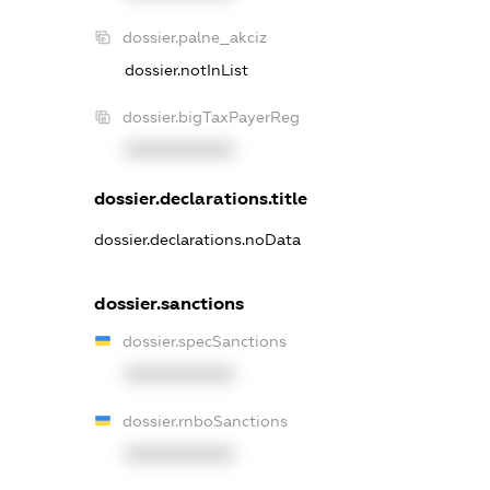
dossier.palne_akciz
dossier.notInList
dossier.bigTaxPayerReg
XXXXXXXXXX
dossier.declarations.title
dossier.declarations.noData
dossier.sanctions
dossier.specSanctions
XXXXXXXXXX
dossier.rnboSanctions
XXXXXXXXXX