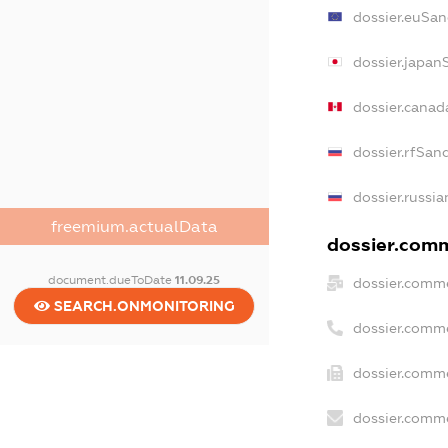
dossier.euSan
dossier.japan
dossier.cana
dossier.rfSan
dossier.russia
freemium.actualData
dossier.comm
document.dueToDate
11.09.25
dossier.comme
SEARCH.ONMONITORING
dossier.comm
dossier.comme
dossier.comme