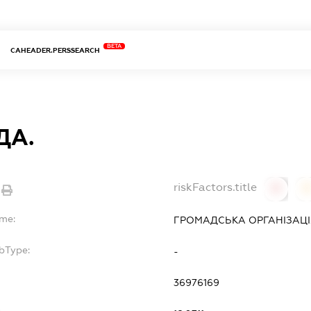
BETA
CAHEADER.PERSSEARCH
ДА.
riskFactors.title
0
ame:
ГРОМАДСЬКА ОРГАНІЗАЦІЯ
bType:
-
36976169