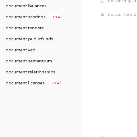
dossier.regDa
document.balances
dossier.foun
document.scorings
new!
document.tenders
document.publicfunds
document.ved
document.semantrum
document.relationships
document.licenses
new!