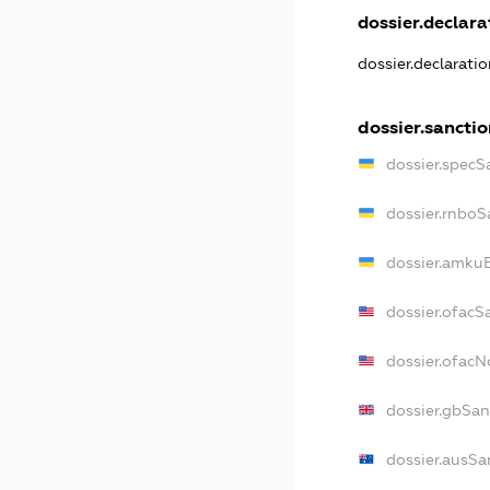
dossier.declarat
dossier.declarati
dossier.sancti
dossier.specS
dossier.rnboS
dossier.amkuB
dossier.ofacS
dossier.ofac
dossier.gbSan
dossier.ausSa