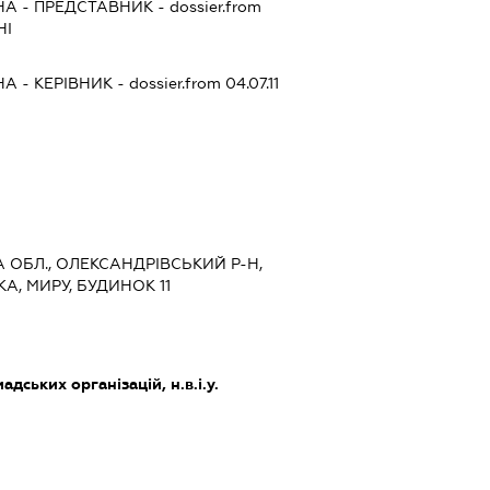
НА
-
ПРЕДСТАВНИК
- dossier.from
НІ
НА
-
КЕРІВНИК
- dossier.from 04.07.11
А ОБЛ., ОЛЕКСАНДРІВСЬКИЙ Р-Н,
, МИРУ, БУДИНОК 11
дських організацій, н.в.і.у.