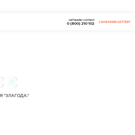
caHeader.contact
CAHEADER.GETTEST
0 (800) 210 102
0
0
 "ЗЛАГОДА."