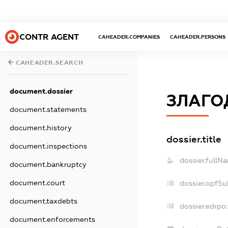
CONTR AGENT
CAHEADER.COMPANIES
CAHEADER.PERSONS
CAHEADER.SEARCH
document.dossier
ЗЛАГО
document.statements
document.history
dossier.title
document.inspections
dossier.fullN
document.bankruptcy
document.court
dossier.opfSu
document.taxdebts
dossier.edrpo:
document.enforcements