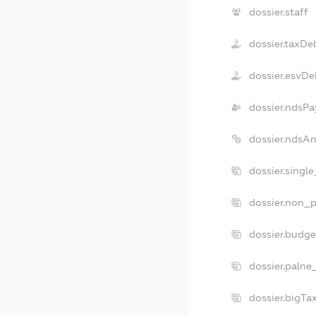
dossier.staff
dossier.taxDe
dossier.esvDe
dossier.ndsPa
dossier.ndsA
dossier.singl
dossier.non_p
dossier.budg
dossier.palne
dossier.bigT