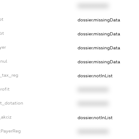
XXXXXXXXXX
bt
dossier.missingData
bt
dossier.missingData
yer
dossier.missingData
nnul
dossier.missingData
e_tax_reg
dossier.notInList
rofit
XXXXXXXXXX
et_dotation
XXXXXXXXXX
_akciz
dossier.notInList
axPayerReg
XXXXXXXXXX