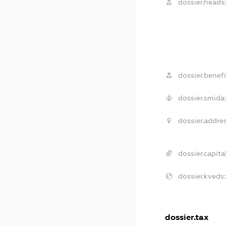
dossier.heads
dossier.benefi
dossier.smida
dossier.addres
dossier.capital
dossier.kveds:
dossier.tax