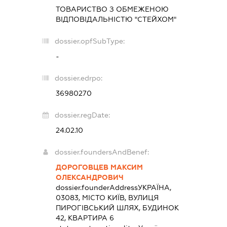
ТОВАРИСТВО З ОБМЕЖЕНОЮ
ВІДПОВІДАЛЬНІСТЮ "СТЕЙХОМ"
dossier.opfSubType:
-
dossier.edrpo:
36980270
dossier.regDate:
24.02.10
dossier.foundersAndBenef:
ДОРОГОВЦЕВ МАКСИМ
ОЛЕКСАНДРОВИЧ
dossier.founderAddress
УКРАЇНА,
03083, МІСТО КИЇВ, ВУЛИЦЯ
ПИРОГІВСЬКИЙ ШЛЯХ, БУДИНОК
42, КВАРТИРА 6