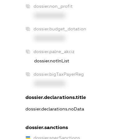
dossier.non_profit
XXXXXXXXXX
dossier.budget_dotation
XXXXXXXXXX
dossier.palne_akciz
dossier.notInList
dossier.bigTaxPayerReg
XXXXXXXXXX
dossier.declarations.title
dossier.declarations.noData
dossier.sanctions
dossier.specSanctions