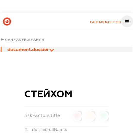
CAHEADER.GETTEST
CAHEADER.SEARCH
document.dossier
СТЕЙХОМ
riskFactors.title
0
0
0
dossier.fullName: