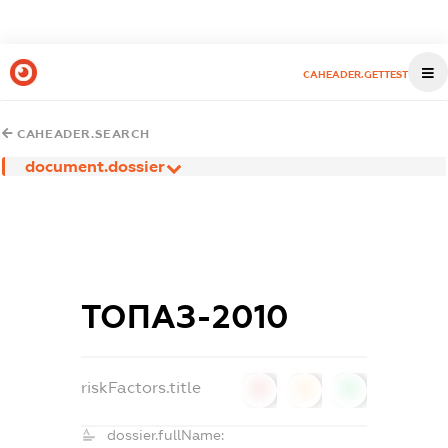
CAHEADER.GETTEST
CAHEADER.SEARCH
document.dossier
ТОПАЗ-2010
riskFactors.title
0
0
0
dossier.fullName: