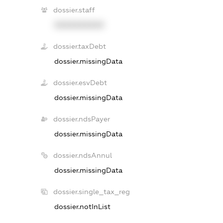
dossier.staff
XXXXXXXXXX
dossier.taxDebt
dossier.missingData
dossier.esvDebt
dossier.missingData
dossier.ndsPayer
dossier.missingData
dossier.ndsAnnul
dossier.missingData
dossier.single_tax_reg
dossier.notInList