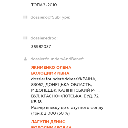
ТОПАЗ-2010
dossier.opfSubType:
-
dossier.edrpo:
36982037
dossier.foundersAndBenef:
ЯКИМЕНКО ОЛЕНА
ВОЛОДИМИРІВНА
dossier.founderAddress
УКРАЇНА,
83052, ДОНЕЦЬКА ОБЛАСТЬ,
М.ДОНЕЦЬК, КАЛІНІНСЬКИЙ Р-Н,
ВУЛ. КРАСНОФЛОТСЬКА, БУД. 72,
КВ 18
Розмір внеску до статутного фонду
(грн.):
2 000
(50 %)
ЛАГУТІН ДЕНИС
ВОЛОДИМИРОВИЧ