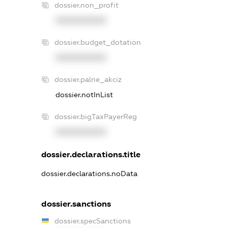
dossier.non_profit
XXXXXXXXXX
dossier.budget_dotation
XXXXXXXXXX
dossier.palne_akciz
dossier.notInList
dossier.bigTaxPayerReg
XXXXXXXXXX
dossier.declarations.title
dossier.declarations.noData
dossier.sanctions
dossier.specSanctions