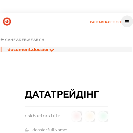
CAHEADER.GETTEST
CAHEADER.SEARCH
document.dossier
ДАТАТРЕЙДІНГ
riskFactors.title
0
0
0
dossier.fullName: