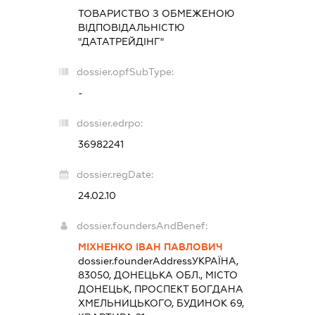
ТОВАРИСТВО З ОБМЕЖЕНОЮ
ВІДПОВІДАЛЬНІСТЮ
"ДАТАТРЕЙДІНГ"
dossier.opfSubType:
-
dossier.edrpo:
36982241
dossier.regDate:
24.02.10
dossier.foundersAndBenef:
МІХНЕНКО ІВАН ПАВЛОВИЧ
dossier.founderAddress
УКРАЇНА,
83050, ДОНЕЦЬКА ОБЛ., МІСТО
ДОНЕЦЬК, ПРОСПЕКТ БОГДАНА
ХМЕЛЬНИЦЬКОГО, БУДИНОК 69,