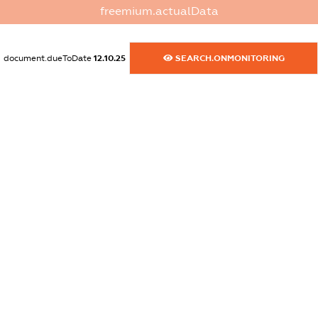
freemium.actualData
dossier.commercial_info.activity
XXXXXXXXXX
document.dueToDate
12.10.25
SEARCH.ONMONITORING
freemium.exampleText_1
freemium.exampleText_2
freemium.anonymousPerSearch2
FREEMIUM.DETAILS
FREEMIUM.REGISTER