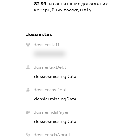
82.99
надання інших допоміжних
комерційних послуг, н.в.і.у.
dossier.tax
dossier.staff
XXXXXXXXXX
dossier.taxDebt
dossier.missingData
dossier.esvDebt
dossier.missingData
dossier.ndsPayer
dossier.missingData
dossier.ndsAnnul