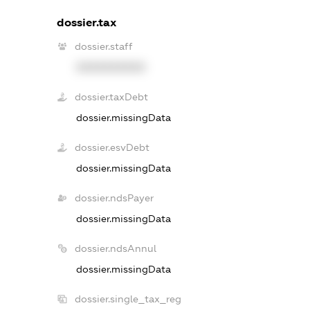
dossier.tax
dossier.staff
XXXXXXXXXX
dossier.taxDebt
dossier.missingData
dossier.esvDebt
dossier.missingData
dossier.ndsPayer
dossier.missingData
dossier.ndsAnnul
dossier.missingData
dossier.single_tax_reg