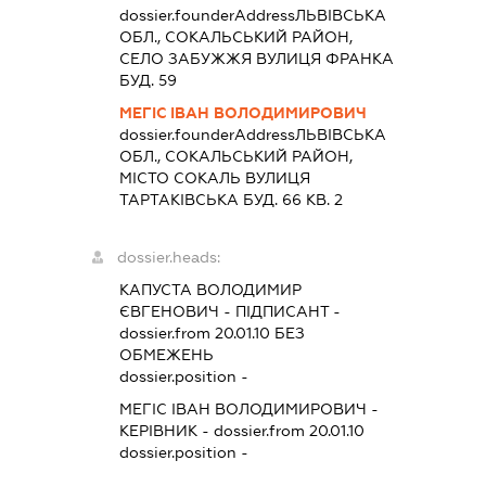
dossier.founderAddress
ЛЬВІВСЬКА
ОБЛ., СОКАЛЬСЬКИЙ РАЙОН,
СЕЛО ЗАБУЖЖЯ ВУЛИЦЯ ФРАНКА
БУД. 59
МЕГІС ІВАН ВОЛОДИМИРОВИЧ
dossier.founderAddress
ЛЬВІВСЬКА
ОБЛ., СОКАЛЬСЬКИЙ РАЙОН,
МІСТО СОКАЛЬ ВУЛИЦЯ
ТАРТАКІВСЬКА БУД. 66 КВ. 2
dossier.heads:
КАПУСТА ВОЛОДИМИР
ЄВГЕНОВИЧ
-
ПІДПИСАНТ
-
dossier.from 20.01.10
БЕЗ
ОБМЕЖЕНЬ
dossier.position -
МЕГІС ІВАН ВОЛОДИМИРОВИЧ
-
КЕРІВНИК
- dossier.from 20.01.10
dossier.position -