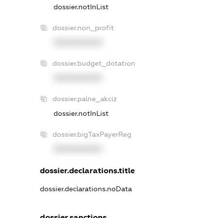
dossier.notInList
dossier.non_profit
XXXXXXXXXX
dossier.budget_dotation
XXXXXXXXXX
dossier.palne_akciz
dossier.notInList
dossier.bigTaxPayerReg
XXXXXXXXXX
dossier.declarations.title
dossier.declarations.noData
dossier.sanctions