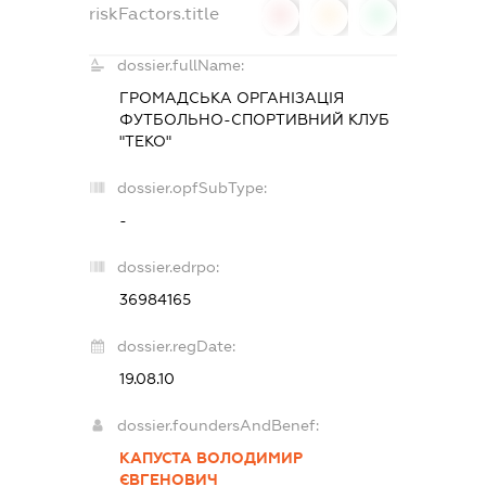
riskFactors.title
0
0
0
dossier.fullName:
ГРОМАДСЬКА ОРГАНІЗАЦІЯ
ФУТБОЛЬНО-СПОРТИВНИЙ КЛУБ
"ТЕКО"
dossier.opfSubType:
-
dossier.edrpo:
36984165
dossier.regDate:
19.08.10
dossier.foundersAndBenef:
КАПУСТА ВОЛОДИМИР
ЄВГЕНОВИЧ