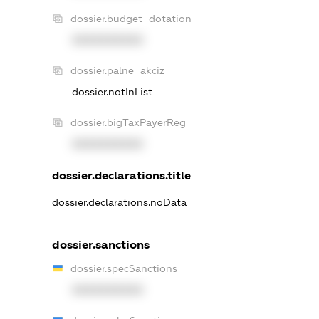
dossier.budget_dotation
XXXXXXXXXX
dossier.palne_akciz
dossier.notInList
dossier.bigTaxPayerReg
XXXXXXXXXX
dossier.declarations.title
dossier.declarations.noData
dossier.sanctions
dossier.specSanctions
XXXXXXXXXX