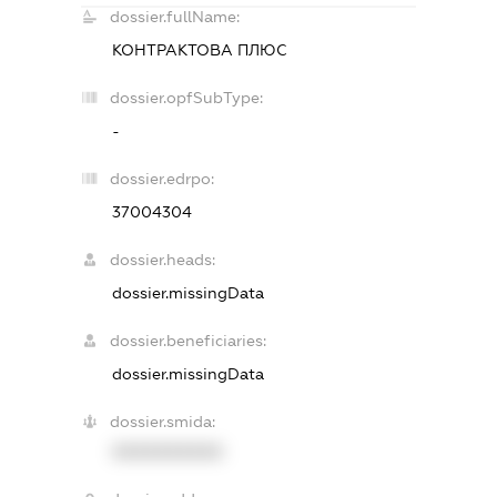
dossier.fullName:
КОНТРАКТОВА ПЛЮС
dossier.opfSubType:
-
dossier.edrpo:
37004304
dossier.heads:
dossier.missingData
dossier.beneficiaries:
dossier.missingData
dossier.smida:
XXXXXXXXXX