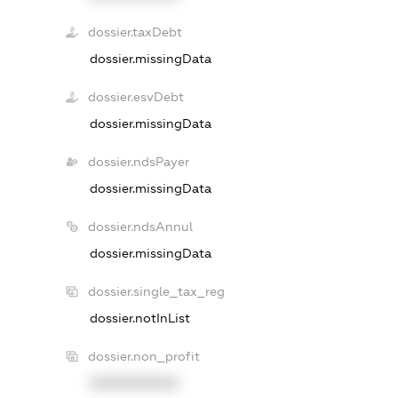
dossier.taxDebt
dossier.missingData
dossier.esvDebt
dossier.missingData
dossier.ndsPayer
dossier.missingData
dossier.ndsAnnul
dossier.missingData
dossier.single_tax_reg
dossier.notInList
dossier.non_profit
XXXXXXXXXX