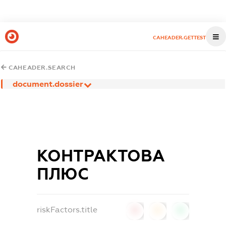
CAHEADER.GETTEST
CAHEADER.SEARCH
document.dossier
КОНТРАКТОВА
ПЛЮС
riskFactors.title
0
0
0