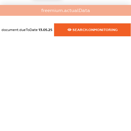
dossier.commercial_info.activity
freemium.actualData
XXXXXXXXXX
document.dueToDate
13.05.25
SEARCH.ONMONITORING
freemium.exampleText_1
freemium.exampleText_2
freemium.anonymousPerSearch2
FREEMIUM.DETAILS
FREEMIUM.REGISTER