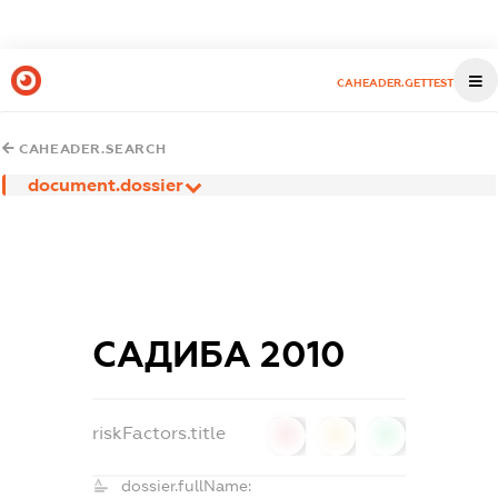
CAHEADER.GETTEST
CAHEADER.SEARCH
document.dossier
САДИБА 2010
riskFactors.title
0
0
0
dossier.fullName: