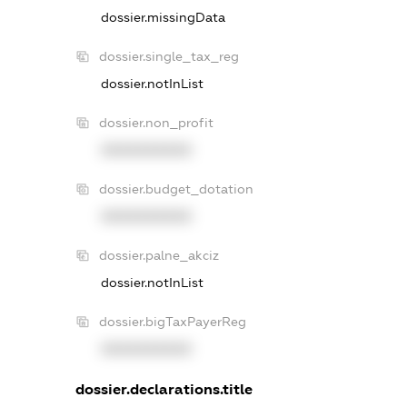
dossier.missingData
dossier.single_tax_reg
dossier.notInList
dossier.non_profit
XXXXXXXXXX
dossier.budget_dotation
XXXXXXXXXX
dossier.palne_akciz
dossier.notInList
dossier.bigTaxPayerReg
XXXXXXXXXX
dossier.declarations.title