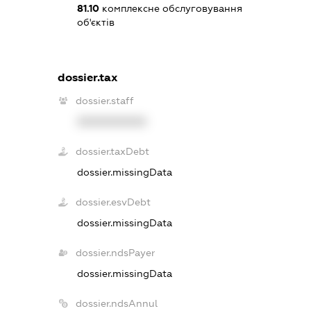
81.10
комплексне обслуговування
об'єктів
dossier.tax
dossier.staff
XXXXXXXXXX
dossier.taxDebt
dossier.missingData
dossier.esvDebt
dossier.missingData
dossier.ndsPayer
dossier.missingData
dossier.ndsAnnul