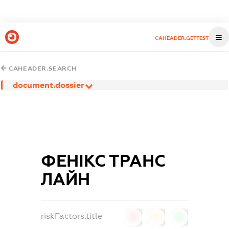
CAHEADER.GETTEST
CAHEADER.SEARCH
document.dossier
ФЕНІКС ТРАНС
ЛАЙН
riskFactors.title
0
0
0