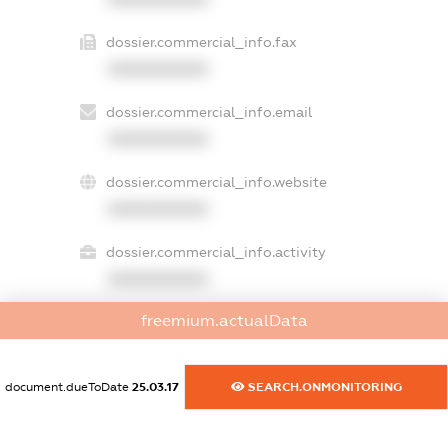
dossier.commercial_info.fax
XXXXXXXXXX
dossier.commercial_info.email
XXXXXXXXXX
dossier.commercial_info.website
XXXXXXXXXX
dossier.commercial_info.activity
XXXXXXXXXX
freemium.actualData
freemium.exampleText_1
freemium.exampleText_2
document.dueToDate
25.03.17
SEARCH.ONMONITORING
freemium.anonymousPerSearch2
FREEMIUM.DETAILS