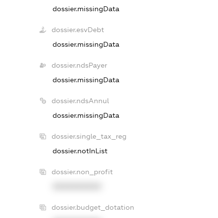
dossier.missingData
dossier.esvDebt
dossier.missingData
dossier.ndsPayer
dossier.missingData
dossier.ndsAnnul
dossier.missingData
dossier.single_tax_reg
dossier.notInList
dossier.non_profit
XXXXXXXXXX
dossier.budget_dotation