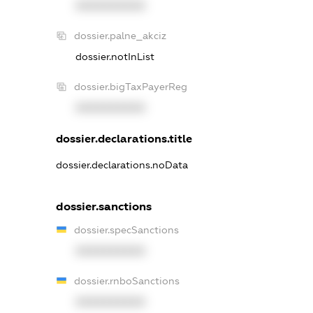
XXXXXXXXXX
dossier.palne_akciz
dossier.notInList
dossier.bigTaxPayerReg
XXXXXXXXXX
dossier.declarations.title
dossier.declarations.noData
dossier.sanctions
dossier.specSanctions
XXXXXXXXXX
dossier.rnboSanctions
XXXXXXXXXX