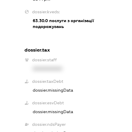
dossier.kveds:
63.30.0
послуги з організації
подорожувань
dossier.tax
dossier.staff
XXXXXXXXXX
dossier.taxDebt
dossier.missingData
dossier.esvDebt
dossier.missingData
dossier.ndsPayer