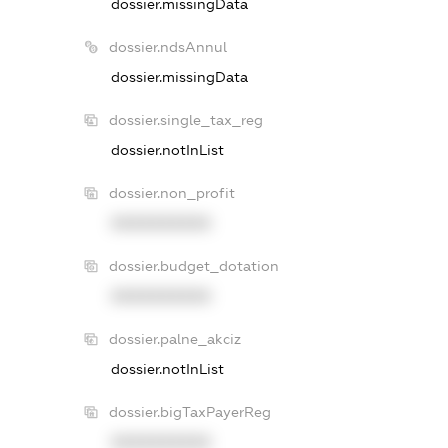
dossier.missingData
dossier.ndsAnnul
dossier.missingData
dossier.single_tax_reg
dossier.notInList
dossier.non_profit
XXXXXXXXXX
dossier.budget_dotation
XXXXXXXXXX
dossier.palne_akciz
dossier.notInList
dossier.bigTaxPayerReg
XXXXXXXXXX