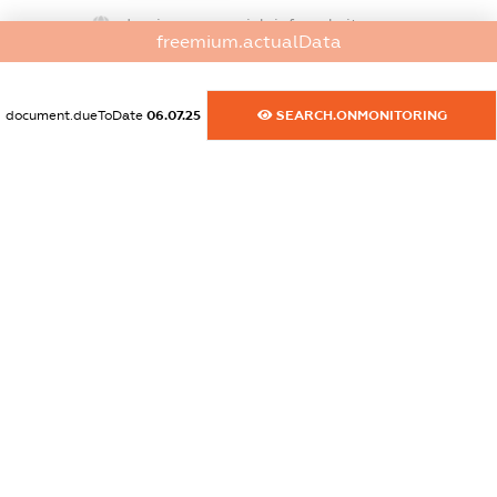
dossier.commercial_info.website
freemium.actualData
XXXXXXXXXX
dossier.commercial_info.activity
document.dueToDate
06.07.25
SEARCH.ONMONITORING
XXXXXXXXXX
freemium.exampleText_1
freemium.exampleText_2
freemium.anonymousPerSearch2
FREEMIUM.DETAILS
FREEMIUM.REGISTER