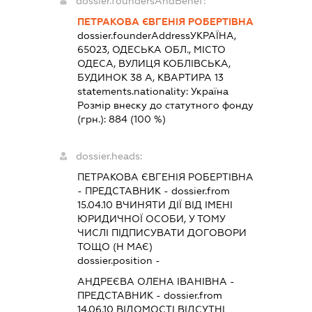
dossier.foundersAndBenef:
ПЕТРАКОВА ЄВГЕНІЯ РОБЕРТІВНА
dossier.founderAddress
УКРАЇНА,
65023, ОДЕСЬКА ОБЛ., МІСТО
ОДЕСА, ВУЛИЦЯ КОБЛІВСЬКА,
БУДИНОК 38 А, КВАРТИРА 13
statements.nationality:
Україна
Розмір внеску до статутного фонду
(грн.):
884
(100 %)
dossier.heads:
ПЕТРАКОВА ЄВГЕНІЯ РОБЕРТІВНА
-
ПРЕДСТАВНИК
- dossier.from
15.04.10
ВЧИНЯТИ ДІЇ ВІД ІМЕНІ
ЮРИДИЧНОЇ ОСОБИ, У ТОМУ
ЧИСЛІ ПІДПИСУВАТИ ДОГОВОРИ
ТОЩО (Н МАЄ)
dossier.position -
АНДРЕЄВА ОЛЕНА ІВАНІВНА
-
ПРЕДСТАВНИК
- dossier.from
14.06.10
ВІДОМОСТІ ВІДСУТНІ