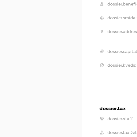
dossier.benefic
dossier.smida:
dossier.addres
dossier.capital
dossier.kveds:
dossier.tax
dossier.staff
dossier.taxDe