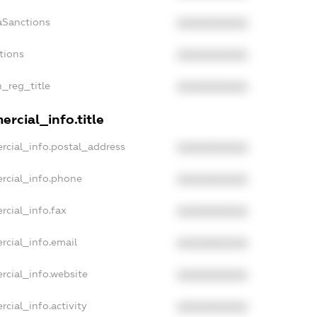
aSanctions
XXXXXXXXXX
tions
XXXXXXXXXX
n_reg_title
XXXXXXXXXX
rcial_info.title
rcial_info.postal_address
XXXXXXXXXX
rcial_info.phone
XXXXXXXXXX
rcial_info.fax
XXXXXXXXXX
rcial_info.email
XXXXXXXXXX
rcial_info.website
XXXXXXXXXX
cial_info.activity
XXXXXXXXXX