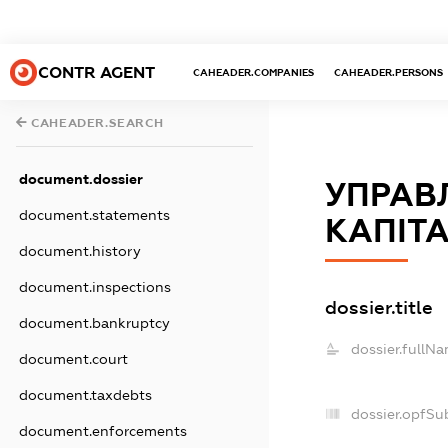
CONTR AGENT
CAHEADER.COMPANIES
CAHEADER.PERSONS
CAHEADER.SEARCH
document.dossier
УПРАВЛ
document.statements
КАПІТ
document.history
document.inspections
dossier.title
document.bankruptcy
dossier.fullNa
document.court
document.taxdebts
dossier.opfSu
document.enforcements