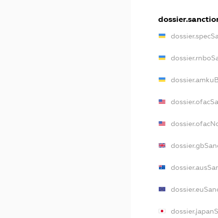
dossier.sanctio
dossier.specS
dossier.rnboS
dossier.amkuB
dossier.ofacS
dossier.ofac
dossier.gbSan
dossier.ausSa
dossier.euSan
dossier.japan