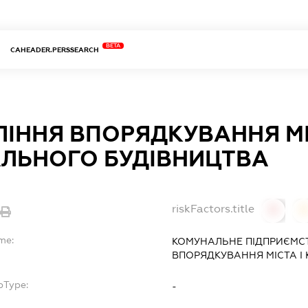
BETA
CAHEADER.PERSSEARCH
ІННЯ ВПОРЯДКУВАННЯ МІ
АЛЬНОГО БУДІВНИЦТВА
riskFactors.title
0
0
me:
КОМУНАЛЬНЕ ПІДПРИЄМСТ
ВПОРЯДКУВАННЯ МІСТА І
bType:
-