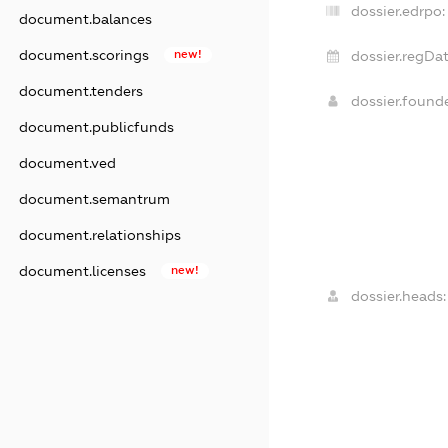
dossier.edrpo:
document.balances
document.scorings
new!
dossier.regDat
document.tenders
dossier.found
document.publicfunds
document.ved
document.semantrum
document.relationships
document.licenses
new!
dossier.heads: