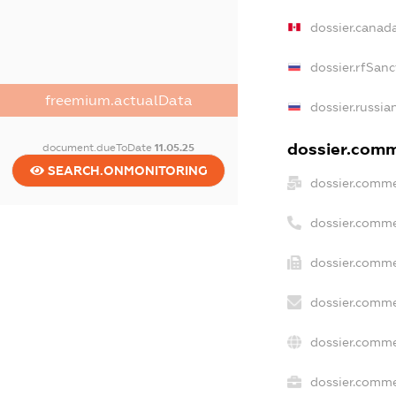
dossier.canad
dossier.rfSanc
freemium.actualData
dossier.russia
dossier.comme
document.dueToDate
11.05.25
SEARCH.ONMONITORING
dossier.comme
dossier.comme
dossier.comme
dossier.comme
dossier.comme
dossier.commer