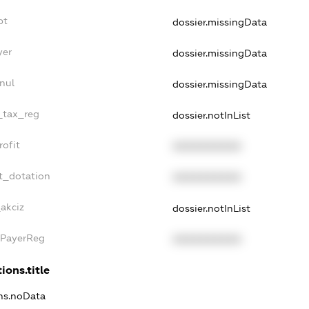
bt
dossier.missingData
yer
dossier.missingData
nul
dossier.missingData
e_tax_reg
dossier.notInList
rofit
XXXXXXXXXX
t_dotation
XXXXXXXXXX
akciz
dossier.notInList
xPayerReg
XXXXXXXXXX
ions.title
ons.noData