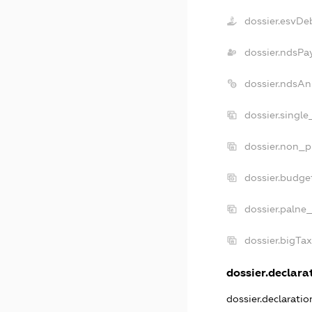
dossier.esvDe
dossier.ndsPa
dossier.ndsAn
dossier.singl
dossier.non_p
dossier.budge
dossier.palne_
dossier.bigTa
dossier.declarat
dossier.declarati