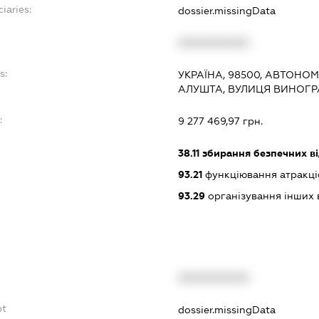
iaries:
dossier.missingData
XXXXXXXXXX
s:
УКРАЇНА, 98500, АВТОНОМ
АЛУШТА, ВУЛИЦЯ ВИНОГР
:
9 277 469,97 грн.
38.11
збирання безпечних ві
93.21
функціювання атракціо
93.29
організування інших в
XXXXXXXXXX
bt
dossier.missingData