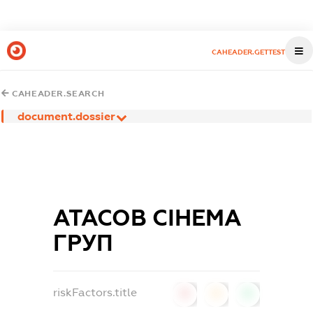
CAHEADER.GETTEST
CAHEADER.SEARCH
document.dossier
АТАСОВ СІНЕМА
ГРУП
riskFactors.title
0
0
0