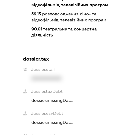
відеофільмів, телевізійних програм
59.13
розповсюдження кіно- та
відеофільмів, телевізійних програм
90.01
театральна та концертна
діяльність
dossier.tax
dossier.staff
XXXXXXXXXX
dossier.taxDebt
dossier.missingData
dossier.esvDebt
dossier.missingData