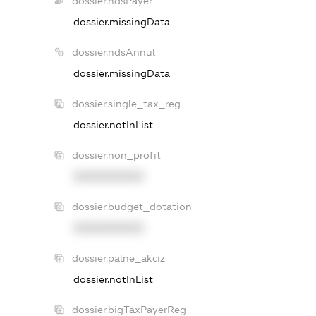
dossier.ndsPayer
dossier.missingData
dossier.ndsAnnul
dossier.missingData
dossier.single_tax_reg
dossier.notInList
dossier.non_profit
XXXXXXXXXX
dossier.budget_dotation
XXXXXXXXXX
dossier.palne_akciz
dossier.notInList
dossier.bigTaxPayerReg