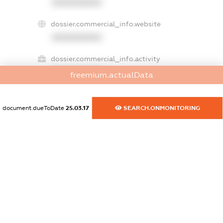
XXXXXXXXXX
dossier.commercial_info.website
XXXXXXXXXX
dossier.commercial_info.activity
XXXXXXXXXX
freemium.actualData
document.dueToDate
25.03.17
SEARCH.ONMONITORING
freemium.exampleText_1
freemium.exampleText_2
freemium.anonymousPerSearch2
FREEMIUM.DETAILS
FREEMIUM.REGISTER