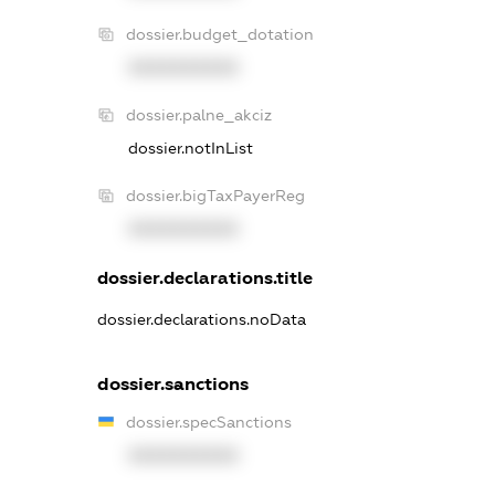
dossier.budget_dotation
XXXXXXXXXX
dossier.palne_akciz
dossier.notInList
dossier.bigTaxPayerReg
XXXXXXXXXX
dossier.declarations.title
dossier.declarations.noData
dossier.sanctions
dossier.specSanctions
XXXXXXXXXX