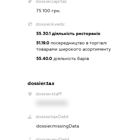
dossier.capital:
75 100 грн.
dossier.kveds:
55.30.1
діяльність ресторанів
51.19.0
посередництво в торгівлі
товарами широкого асортименту
55.40.0
діяльність барів
dossier.tax
dossier.staff
XXXXXXXXXX
dossier.taxDebt
dossier.missingData
dossier.esvDebt