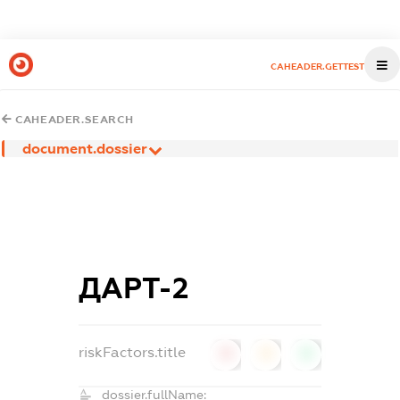
CAHEADER.GETTEST
CAHEADER.SEARCH
document.dossier
ДАРТ-2
riskFactors.title
0
0
0
dossier.fullName: