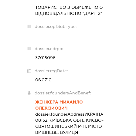
ТОВАРИСТВО З ОБМЕЖЕНОЮ
ВІДПОВІДАЛЬНІСТЮ "ДАРТ-2"
dossier.opfSubType:
-
dossier.edrpo:
37015096
dossier.regDate:
06.07.10
dossier.foundersAndBenef:
ЖЕНЖЕРА МИХАЙЛО
ОЛЕКСІЙОВИЧ
dossier.founderAddress
УКРАЇНА,
08132, КИЇВСЬКА ОБЛ., КИЄВО-
СВЯТОШИНСЬКИЙ Р-Н, МІСТО
ВИШНЕВЕ, ВУЛИЦЯ