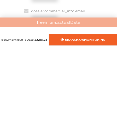
dossier.commercial_info.email
XXXXXXXXXX
freemium.actualData
dossier.commercial_info.website
XXXXXXXXXX
document.dueToDate
22.03.25
SEARCH.ONMONITORING
dossier.commercial_info.activity
XXXXXXXXXX
freemium.exampleText_1
freemium.exampleText_2
freemium.anonymousPerSearch2
FREEMIUM.DETAILS
FREEMIUM.REGISTER