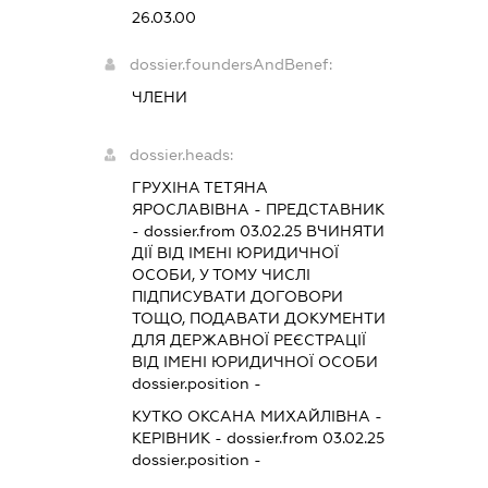
26.03.00
dossier.foundersAndBenef:
ЧЛЕНИ
dossier.heads:
ГРУХІНА ТЕТЯНА
ЯРОСЛАВІВНА
-
ПРЕДСТАВНИК
- dossier.from 03.02.25
ВЧИНЯТИ
ДІЇ ВІД ІМЕНІ ЮРИДИЧНОЇ
ОСОБИ, У ТОМУ ЧИСЛІ
ПІДПИСУВАТИ ДОГОВОРИ
ТОЩО, ПОДАВАТИ ДОКУМЕНТИ
ДЛЯ ДЕРЖАВНОЇ РЕЄСТРАЦІЇ
ВІД ІМЕНІ ЮРИДИЧНОЇ ОСОБИ
dossier.position -
КУТКО ОКСАНА МИХАЙЛІВНА
-
КЕРІВНИК
- dossier.from 03.02.25
dossier.position -