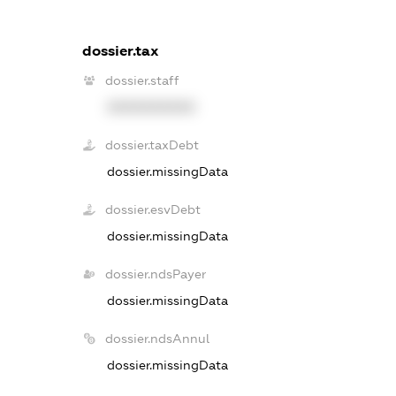
dossier.tax
dossier.staff
XXXXXXXXXX
dossier.taxDebt
dossier.missingData
dossier.esvDebt
dossier.missingData
dossier.ndsPayer
dossier.missingData
dossier.ndsAnnul
dossier.missingData