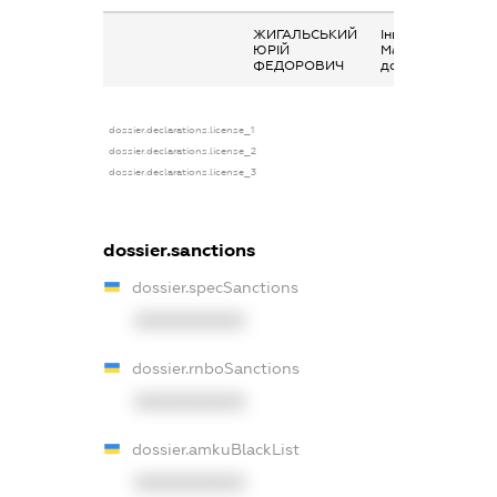
ЖИГАЛЬСЬКИЙ
Інше,
ЮРІЙ
Матеріальна
ФЕДОРОВИЧ
допомога
dossier.declarations.license_1
dossier.declarations.license_2
dossier.declarations.license_3
dossier.sanctions
dossier.specSanctions
XXXXXXXXXX
dossier.rnboSanctions
XXXXXXXXXX
dossier.amkuBlackList
XXXXXXXXXX