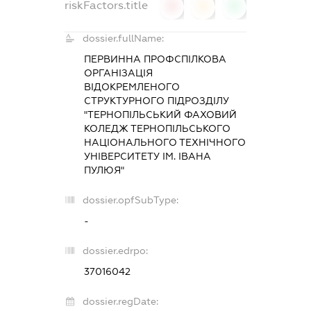
riskFactors.title
0
0
0
dossier.fullName:
ПЕРВИННА ПРОФСПІЛКОВА
ОРГАНІЗАЦІЯ
ВІДОКРЕМЛЕНОГО
СТРУКТУРНОГО ПІДРОЗДІЛУ
"ТЕРНОПІЛЬСЬКИЙ ФАХОВИЙ
КОЛЕДЖ ТЕРНОПІЛЬСЬКОГО
НАЦІОНАЛЬНОГО ТЕХНІЧНОГО
УНІВЕРСИТЕТУ ІМ. ІВАНА
ПУЛЮЯ"
dossier.opfSubType:
-
dossier.edrpo:
37016042
dossier.regDate: