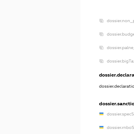
dossier.non_
dossier.budg
dossier.palne
dossier.bigT
dossier.declara
dossier.declarat
dossier.sancti
dossier.spec
dossier.rnbo