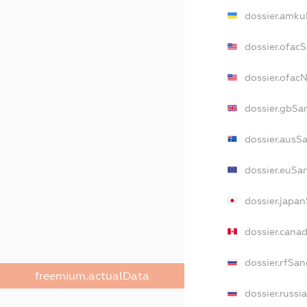
dossier.amku
dossier.ofac
dossier.ofa
dossier.gbSa
dossier.ausS
dossier.euSa
dossier.japa
dossier.cana
dossier.rfSan
freemium.actualData
dossier.russi