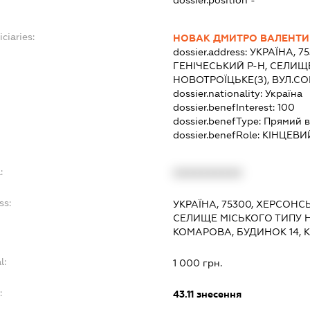
dossier.position -
ciaries:
НОВАК ДМИТРО ВАЛЕНТ
dossier.address:
УКРАЇНА, 7
ГЕНІЧЕСЬКИЙ Р-Н, СЕЛИЩ
НОВОТРОЇЦЬКЕ(З), ВУЛ.С
dossier.nationality:
Україна
dossier.benefInterest:
100
dossier.benefType:
Прямий в
dossier.benefRole:
КІНЦЕВИ
:
XXXXXXXXXX
ss:
УКРАЇНА, 75300, ХЕРСОНС
СЕЛИЩЕ МІСЬКОГО ТИПУ 
КОМАРОВА, БУДИНОК 14, 
l:
1 000 грн.
:
43.11
знесення