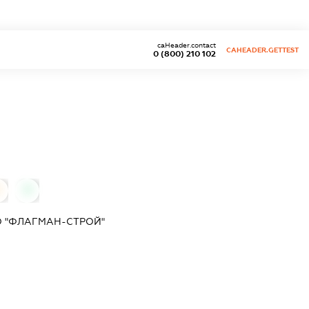
caHeader.contact
CAHEADER.GETTEST
0 (800) 210 102
0
0
О "ФЛАГМАН-СТРОЙ"