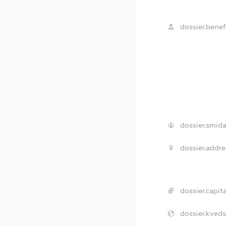
dossier.benefi
dossier.smida
dossier.addre
dossier.capita
dossier.kveds