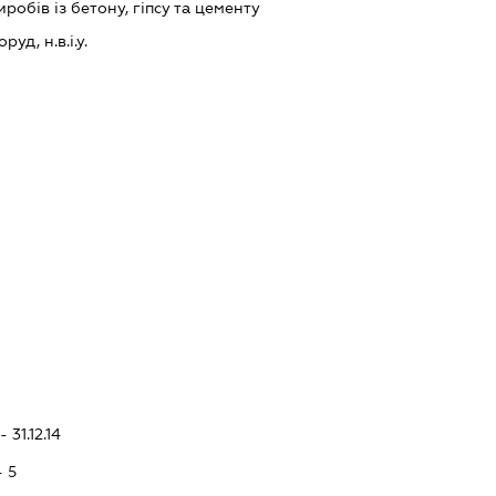
обів із бетону, гіпсу та цементу
уд, н.в.і.у.
 31.12.14
- 5