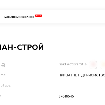
BETA
CAHEADER.PERSSEARCH
МАН-СТРОЙ
riskFactors.title
0
ame:
ПРИВАТНЕ ПІДПРИЄМСТВ
ubType:
-
:
37016545