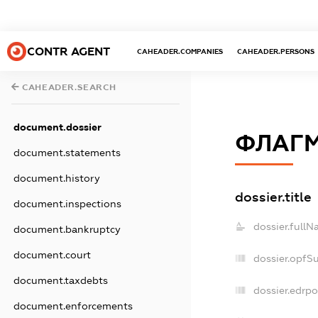
CONTR AGENT
CAHEADER.COMPANIES
CAHEADER.PERSONS
CAHEADER.SEARCH
document.dossier
ФЛАГ
document.statements
document.history
dossier.title
document.inspections
dossier.fullN
document.bankruptcy
document.court
dossier.opfS
document.taxdebts
dossier.edrpo
document.enforcements