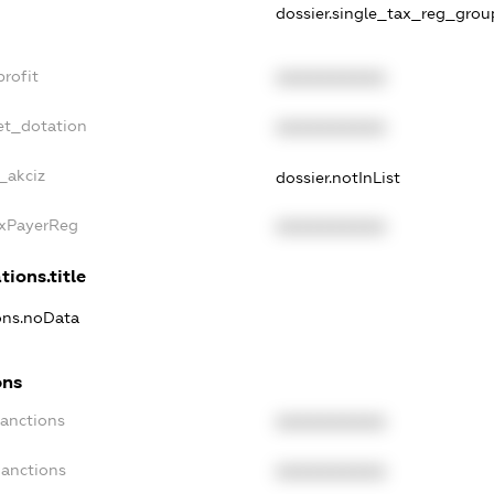
dossier.single_tax_reg_grou
profit
XXXXXXXXXX
et_dotation
XXXXXXXXXX
_akciz
dossier.notInList
axPayerReg
XXXXXXXXXX
tions.title
ions.noData
ons
Sanctions
XXXXXXXXXX
Sanctions
XXXXXXXXXX