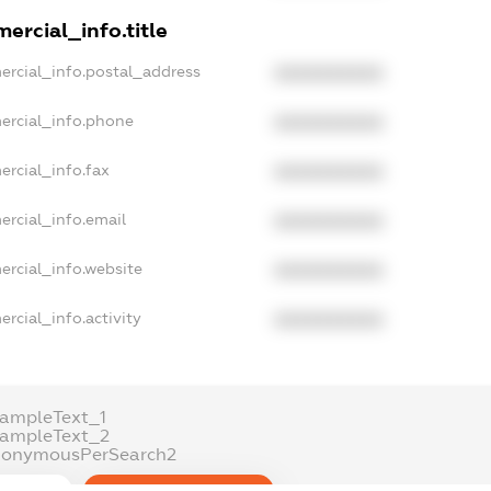
ercial_info.title
ercial_info.postal_address
XXXXXXXXXX
ercial_info.phone
XXXXXXXXXX
ercial_info.fax
XXXXXXXXXX
ercial_info.email
XXXXXXXXXX
ercial_info.website
XXXXXXXXXX
rcial_info.activity
XXXXXXXXXX
xampleText_1
xampleText_2
nonymousPerSearch2