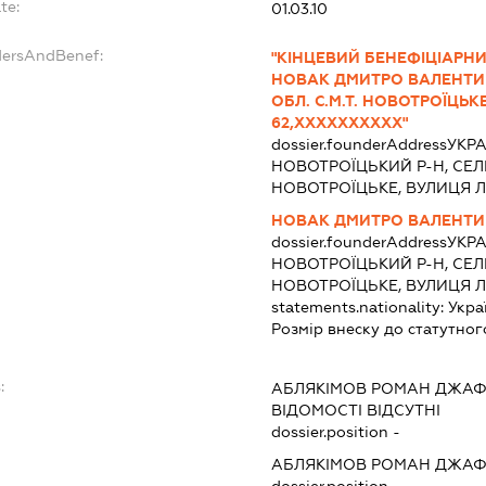
te:
01.03.10
dersAndBenef:
"КІНЦЕВИЙ БЕНЕФІЦІАРНИ
НОВАК ДМИТРО ВАЛЕНТИН
ОБЛ. С.М.Т. НОВОТРОЇЦЬК
62,ХХХХХХХХХХ"
dossier.founderAddress
УКРА
НОВОТРОЇЦЬКИЙ Р-Н, СЕ
НОВОТРОЇЦЬКЕ, ВУЛИЦЯ Л
НОВАК ДМИТРО ВАЛЕНТ
dossier.founderAddress
УКРА
НОВОТРОЇЦЬКИЙ Р-Н, СЕ
НОВОТРОЇЦЬКЕ, ВУЛИЦЯ Л
statements.nationality:
Укра
Розмір внеску до статутног
:
АБЛЯКІМОВ РОМАН ДЖА
ВІДОМОСТІ ВІДСУТНІ
dossier.position -
АБЛЯКІМОВ РОМАН ДЖА