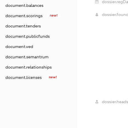
dossier.regDa
document.balances
dossier.foun
document.scorings
new!
document.tenders
document.publicfunds
document.ved
document.semantrum
document.relationships
document.licenses
new!
dossier.heads