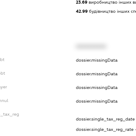
23.69
виробництво інших вир
42.99
будівництво інших спор
XXXXXXXXXX
ebt
dossier.missingData
ebt
dossier.missingData
ayer
dossier.missingData
nnul
dossier.missingData
le_tax_reg
dossier.single_tax_reg_date -
dossier.single_tax_reg_rate 