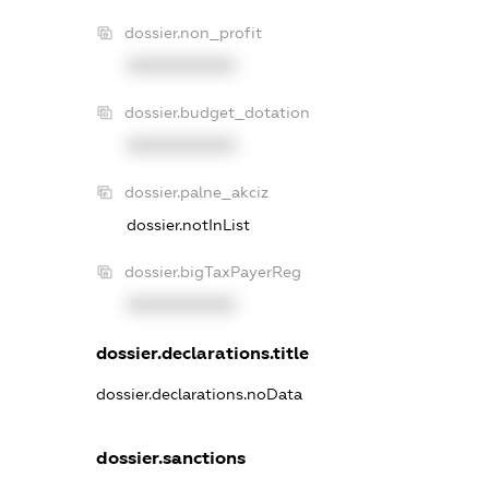
dossier.non_profit
XXXXXXXXXX
dossier.budget_dotation
XXXXXXXXXX
dossier.palne_akciz
dossier.notInList
dossier.bigTaxPayerReg
XXXXXXXXXX
dossier.declarations.title
dossier.declarations.noData
dossier.sanctions