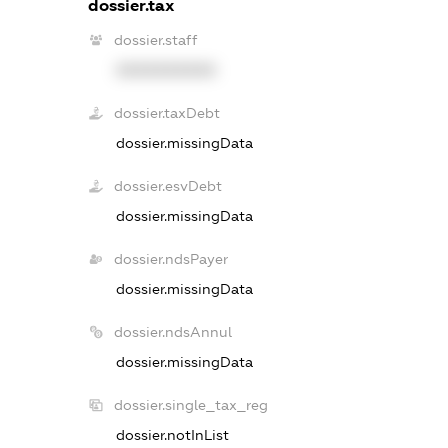
dossier.tax
dossier.staff
XXXXXXXXXX
dossier.taxDebt
dossier.missingData
dossier.esvDebt
dossier.missingData
dossier.ndsPayer
dossier.missingData
dossier.ndsAnnul
dossier.missingData
dossier.single_tax_reg
dossier.notInList