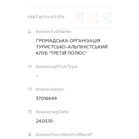
riskFactors.title
0
0
0
dossier.fullName:
ГРОМАДСЬКА ОРГАНІЗАЦІЯ
ТУРИСТСЬКО-АЛЬПІНІСТСЬКИЙ
КЛУБ "ТРЕТІЙ ПОЛЮС"
dossier.opfSubType:
-
dossier.edrpo:
37016649
dossier.regDate:
24.05.10
dossier.foundersAndBenef: