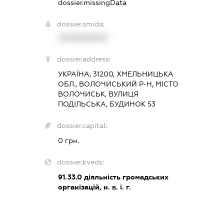
dossier.missingData
dossier.smida:
XXXXXXXXXX
dossier.address:
УКРАЇНА, 31200, ХМЕЛЬНИЦЬКА
ОБЛ., ВОЛОЧИСЬКИЙ Р-Н, МІСТО
ВОЛОЧИСЬК, ВУЛИЦЯ
ПОДІЛЬСЬКА, БУДИНОК 53
dossier.capital:
0 грн.
dossier.kveds:
91.33.0
діяльність громадських
організацій, н. в. і. г.