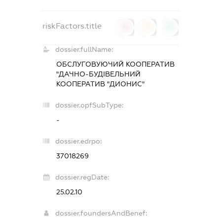
riskFactors.title
0
0
0
dossier.fullName:
ОБСЛУГОВУЮЧИЙ КООПЕРАТИВ
"ДАЧНО-БУДІВЕЛЬНИЙ
КООПЕРАТИВ "ДИОНИС"
dossier.opfSubType:
-
dossier.edrpo:
37018269
dossier.regDate:
25.02.10
dossier.foundersAndBenef: