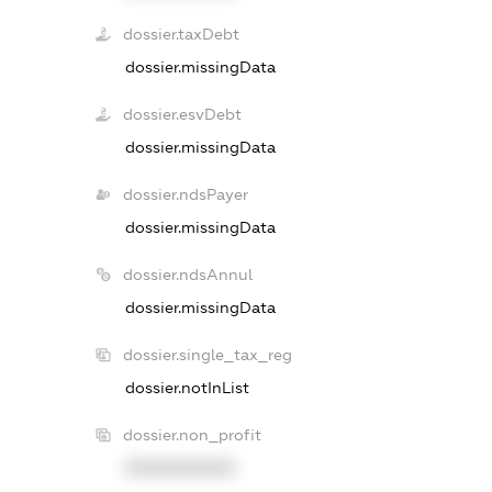
dossier.taxDebt
dossier.missingData
dossier.esvDebt
dossier.missingData
dossier.ndsPayer
dossier.missingData
dossier.ndsAnnul
dossier.missingData
dossier.single_tax_reg
dossier.notInList
dossier.non_profit
XXXXXXXXXX