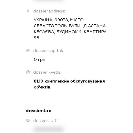
dossier.address:
УКРАЇНА, 99038, МІСТО
СЕВАСТОПОЛЬ, ВУЛИЦЯ АСТАНА
КЕСАЄВА, БУДИНОК 4, КВАРТИРА
98
dossier.capital:
0 грн.
dossier.kveds:
81.10
комплексне обслуговування
об'єктів
dossier.tax
dossier.staff
XXXXXXXXXX