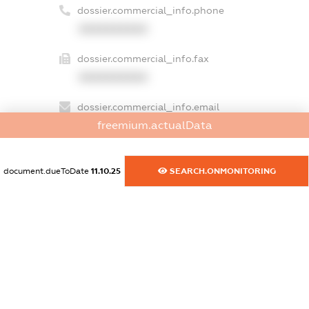
dossier.commercial_info.phone
XXXXXXXXXX
dossier.commercial_info.fax
XXXXXXXXXX
dossier.commercial_info.email
freemium.actualData
XXXXXXXXXX
dossier.commercial_info.website
document.dueToDate
11.10.25
SEARCH.ONMONITORING
XXXXXXXXXX
dossier.commercial_info.activity
XXXXXXXXXX
freemium.exampleText_1
freemium.exampleText_2
freemium.anonymousPerSearch2