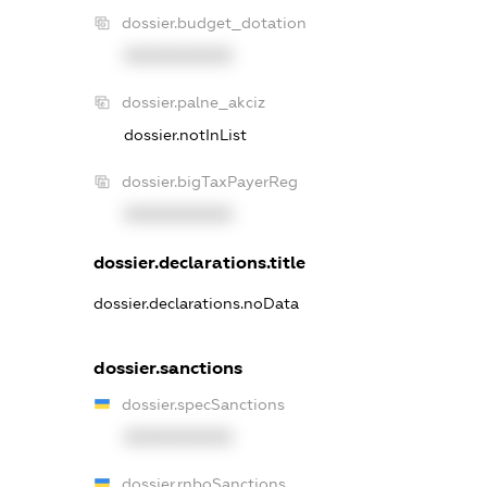
dossier.budget_dotation
XXXXXXXXXX
dossier.palne_akciz
dossier.notInList
dossier.bigTaxPayerReg
XXXXXXXXXX
dossier.declarations.title
dossier.declarations.noData
dossier.sanctions
dossier.specSanctions
XXXXXXXXXX
dossier.rnboSanctions