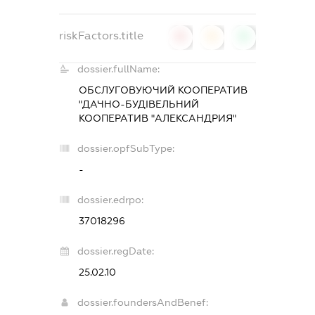
riskFactors.title
0
0
0
dossier.fullName:
ОБСЛУГОВУЮЧИЙ КООПЕРАТИВ
"ДАЧНО-БУДІВЕЛЬНИЙ
КООПЕРАТИВ "АЛЕКСАНДРИЯ"
dossier.opfSubType:
-
dossier.edrpo:
37018296
dossier.regDate:
25.02.10
dossier.foundersAndBenef: