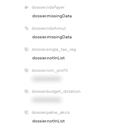
dossier.ndsPayer
dossier.missingData
dossier.ndsAnnul
dossier.missingData
dossier.single_tax_reg
dossier.notInList
dossier.non_profit
XXXXXXXXXX
dossier.budget_dotation
XXXXXXXXXX
dossier.palne_akciz
dossier.notInList