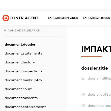
CONTR AGENT
CAHEADER.COMPANIES
CAHEADER.PERSONS
CAHEADER.SEARCH
document.dossier
ІМПАК
document.statements
document.history
dossier.title
document.inspections
dossier.fullN
document.bankruptcy
document.court
dossier.opfS
document.taxdebts
dossier.edrpo:
document.enforcements