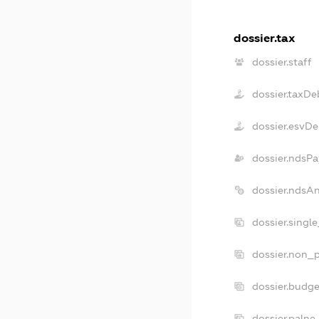
dossier.tax
dossier.staff
dossier.taxDe
dossier.esvDe
dossier.ndsPa
dossier.ndsA
dossier.singl
dossier.non_p
dossier.budg
dossier.palne