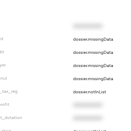
XXXXXXXXXX
bt
dossier.missingData
bt
dossier.missingData
yer
dossier.missingData
nnul
dossier.missingData
e_tax_reg
dossier.notInList
rofit
XXXXXXXXXX
et_dotation
XXXXXXXXXX
_akciz