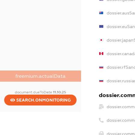
dossier.ausSa
dossier.euSan
dossier.japan
dossier.cana
dossier.rfSan
freemium.actualData
dossier.russia
document.dueToDate
11.10.25
dossier.comm
SEARCH.ONMONITORING
dossier.comme
dossier.comm
dossier.comme