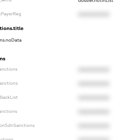
dossier.notInList
axPayerReg
XXXXXXXXXX
ions.title
ons.noData
ons
anctions
XXXXXXXXXX
anctions
XXXXXXXXXX
lackList
XXXXXXXXXX
anctions
XXXXXXXXXX
NonSdnSanctions
XXXXXXXXXX
ctions