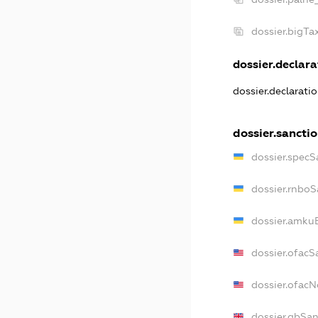
dossier.bigT
dossier.declarat
dossier.declarati
dossier.sancti
dossier.specS
dossier.rnboS
dossier.amkuB
dossier.ofacS
dossier.ofac
dossier.gbSan