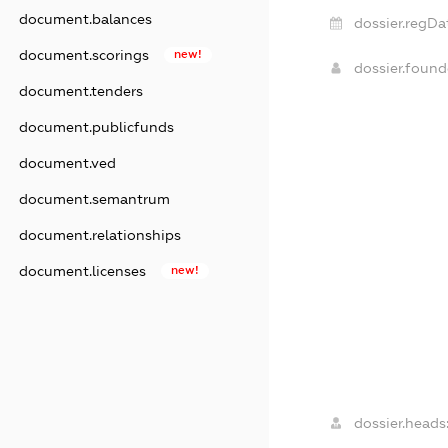
document.balances
dossier.regDa
document.scorings
new!
dossier.foun
document.tenders
document.publicfunds
document.ved
document.semantrum
document.relationships
document.licenses
new!
dossier.heads