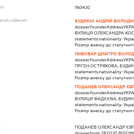
te:
19.04.10
dersAndBenef:
БУДИКІН АНДРІЙ ВОЛОД
dossier.founderAddress
УКРА
ВУЛИЦЯ ОЛЕКСАНДРА КОСА
statements.nationality:
Укра
Розмір внеску до статутног
ПИВОВАР ДМИТРО ВОЛО
dossier.founderAddress
УКРА
ПР.ГЕН.ОСТРЯКОВА, БУДИН
statements.nationality:
Укра
Розмір внеску до статутног
ПОДАНЕВ ОЛЕКСАНДР ЄВ
dossier.founderAddress
УКРА
ВУЛИЦЯ ФАДЄЄВА, БУДИНОК
statements.nationality:
Укра
Розмір внеску до статутног
:
ПОДАНЕВ ОЛЕКСАНДР ЄВ
dossier.from 28.02.10
ВІДОМО