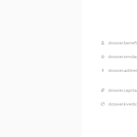
dossier.benefi
dossier.smida
dossier.addres
dossier.capital
dossier.kveds: