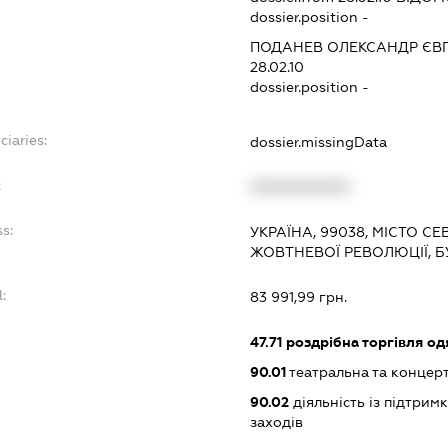
dossier.position -
ПОДАНЕВ ОЛЕКСАНДР ЄВ
28.02.10
dossier.position -
ciaries:
dossier.missingData
:
XXXXXXXXXX
s:
УКРАЇНА, 99038, МІСТО С
ЖОВТНЕВОЇ РЕВОЛЮЦІЇ, БУД
:
83 991,99 грн.
47.71
роздрібна торгівля од
90.01
театральна та концерт
90.02
діяльність із підтрим
заходів