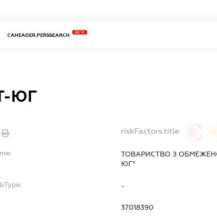
BETA
CAHEADER.PERSSEARCH
Т-ЮГ
riskFactors.title
0
ame:
ТОВАРИСТВО З ОБМЕЖЕНО
ЮГ"
ubType:
-
37018390