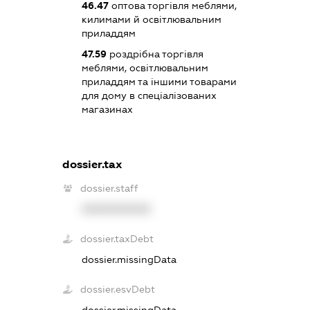
46.47
оптова торгівля меблями,
килимами й освітлювальним
приладдям
47.59
роздрібна торгівля
меблями, освітлювальним
приладдям та іншими товарами
для дому в спеціалізованих
магазинах
dossier.tax
dossier.staff
XXXXXXXXXX
dossier.taxDebt
dossier.missingData
dossier.esvDebt
dossier.missingData