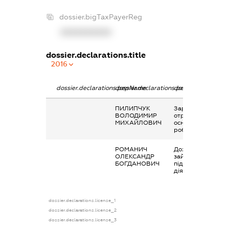
dossier.bigTaxPayerReg
XXXXXXXXXX
dossier.declarations.title
2016
dossier.declarations.pepName
dossier.declarations.personName
dossier.declaratio
ПИЛИПЧУК
Заробітна плата
ВОЛОДИМИР
отримана за
МИХАЙЛОВИЧ
основним місцем
роботи
РОМАНИЧ
Дохід від
ОЛЕКСАНДР
зайняття
БОГДАНОВИЧ
підприємницькою
діяльністю
dossier.declarations.license_1
dossier.declarations.license_2
dossier.declarations.license_3