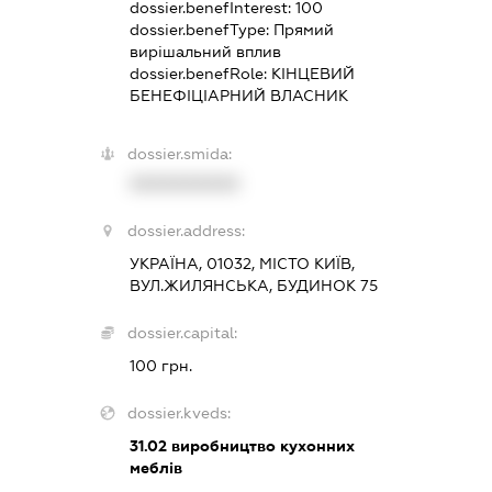
dossier.benefInterest:
100
dossier.benefType:
Прямий
вирішальний вплив
dossier.benefRole:
КІНЦЕВИЙ
БЕНЕФІЦІАРНИЙ ВЛАСНИК
dossier.smida:
XXXXXXXXXX
dossier.address:
УКРАЇНА, 01032, МІСТО КИЇВ,
ВУЛ.ЖИЛЯНСЬКА, БУДИНОК 75
dossier.capital:
100 грн.
dossier.kveds:
31.02
виробництво кухонних
меблів