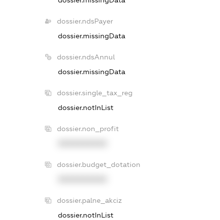
dossier.ndsPayer
dossier.missingData
dossier.ndsAnnul
dossier.missingData
dossier.single_tax_reg
dossier.notInList
dossier.non_profit
XXXXXXXXXX
dossier.budget_dotation
XXXXXXXXXX
dossier.palne_akciz
dossier.notInList