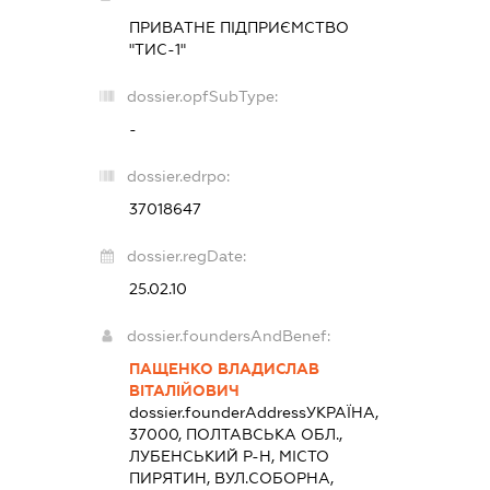
ПРИВАТНЕ ПІДПРИЄМСТВО
"ТИС-1"
dossier.opfSubType:
-
dossier.edrpo:
37018647
dossier.regDate:
25.02.10
dossier.foundersAndBenef:
ПАЩЕНКО ВЛАДИСЛАВ
ВІТАЛІЙОВИЧ
dossier.founderAddress
УКРАЇНА,
37000, ПОЛТАВСЬКА ОБЛ.,
ЛУБЕНСЬКИЙ Р-Н, МІСТО
ПИРЯТИН, ВУЛ.СОБОРНА,