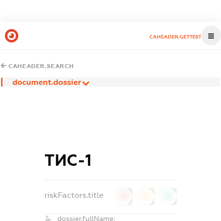
CAHEADER.GETTEST
CAHEADER.SEARCH
document.dossier
ТИС-1
riskFactors.title
0
0
0
dossier.fullName: