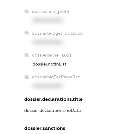
dossier.non_profit
XXXXXXXXXX
dossier.budget_dotation
XXXXXXXXXX
dossier.palne_akciz
dossier.notInList
dossier.bigTaxPayerReg
XXXXXXXXXX
dossier.declarations.title
dossier.declarations.noData
dossier.sanctions