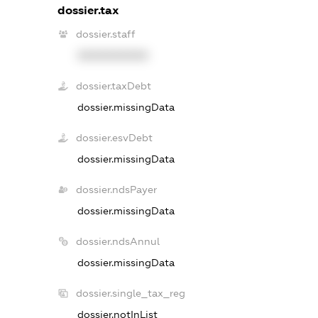
dossier.tax
dossier.staff
XXXXXXXXXX
dossier.taxDebt
dossier.missingData
dossier.esvDebt
dossier.missingData
dossier.ndsPayer
dossier.missingData
dossier.ndsAnnul
dossier.missingData
dossier.single_tax_reg
dossier.notInList