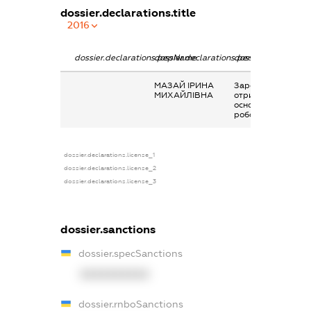
dossier.declarations.title
2016
dossier.declarations.pepName
dossier.declarations.personName
dossier.declaratio
МАЗАЙ ІРИНА
Заробітна плата
МИХАЙЛІВНА
отримана за
основним місцем
роботи
dossier.declarations.license_1
dossier.declarations.license_2
dossier.declarations.license_3
dossier.sanctions
dossier.specSanctions
XXXXXXXXXX
dossier.rnboSanctions