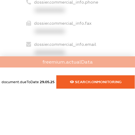
dossier.commercial_info.phone
XXXXXXXXXX
dossier.commercial_info.fax
XXXXXXXXXX
dossier.commercial_info.email
XXXXXXXXXX
freemium.actualData
dossier.commercial_info.website
XXXXXXXXXX
document.dueToDate
29.05.25
SEARCH.ONMONITORING
dossier.commercial_info.activity
XXXXXXXXXX
freemium.exampleText_1
freemium.exampleText_2
freemium.anonymousPerSearch2