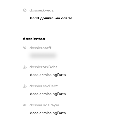
dossier.kveds:
85.10
дошкільна освіта
dossier.tax
dossier.staff
XXXXXXXXXX
dossier.taxDebt
dossier.missingData
dossier.esvDebt
dossier.missingData
dossier.ndsPayer
dossier.missingData