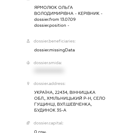
ЯРМОЛЮК ОЛЬГА
ВОЛОДИМИРІВНА
-
КЕРІВНИК
-
dossier.from 13.07.09
dossier.position -
dossier.beneficiaries:
dossier.missingData
dossier.smida:
XXXXXXXXXX
dossier.address:
УКРАЇНА, 22434, ВІННИЦЬКА
ОБЛ., ХМІЛЬНИЦЬКИЙ Р-Н, СЕЛО
ГУЩИНЦІ, ВУЛ.ШЕВЧЕНКА,
БУДИНОК 35-А
dossier.capital:
0 грн.