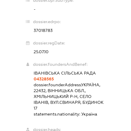
dossier.opfSubType:
-
dossier.edrpo:
37018783
dossier.regDate:
25.07.10
dossier.foundersAndBenef:
ІВАНІВСЬКА СІЛЬСЬКА РАДА
04328565
dossier.founderAddress
УКРАЇНА,
22432, ВІННИЦЬКА ОБЛ.,
ХМІЛЬНИЦЬКИЙ Р-Н, СЕЛО
ІВАНІВ, ВУЛ.СВИНАРЯ, БУДИНОК
17
statements.nationality:
Україна
dossier.heads: