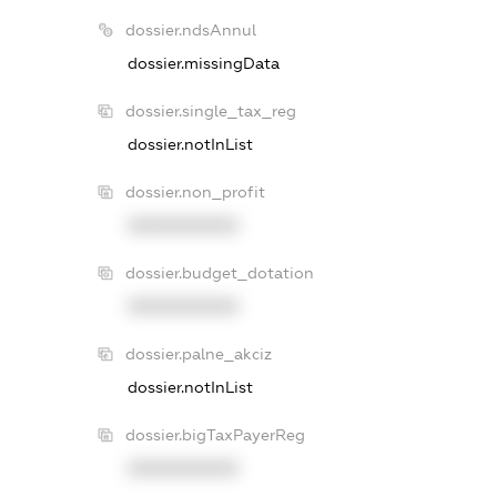
dossier.ndsAnnul
dossier.missingData
dossier.single_tax_reg
dossier.notInList
dossier.non_profit
XXXXXXXXXX
dossier.budget_dotation
XXXXXXXXXX
dossier.palne_akciz
dossier.notInList
dossier.bigTaxPayerReg
XXXXXXXXXX