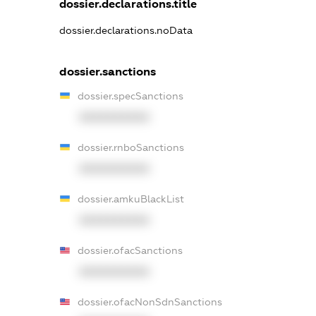
dossier.declarations.title
dossier.declarations.noData
dossier.sanctions
dossier.specSanctions
XXXXXXXXXX
dossier.rnboSanctions
XXXXXXXXXX
dossier.amkuBlackList
XXXXXXXXXX
dossier.ofacSanctions
XXXXXXXXXX
dossier.ofacNonSdnSanctions