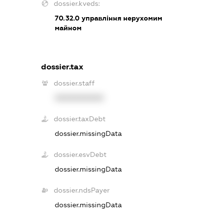
dossier.kveds:
70.32.0
управління нерухомим
майном
dossier.tax
dossier.staff
XXXXXXXXXX
dossier.taxDebt
dossier.missingData
dossier.esvDebt
dossier.missingData
dossier.ndsPayer
dossier.missingData