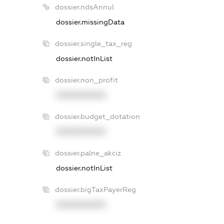
dossier.ndsAnnul
dossier.missingData
dossier.single_tax_reg
dossier.notInList
dossier.non_profit
XXXXXXXXXX
dossier.budget_dotation
XXXXXXXXXX
dossier.palne_akciz
dossier.notInList
dossier.bigTaxPayerReg
XXXXXXXXXX