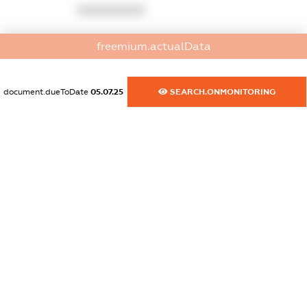
XXXXXXXXXX
dossier.commercial_info.activity
freemium.actualData
XXXXXXXXXX
document.dueToDate
05.07.25
SEARCH.ONMONITORING
freemium.exampleText_1
freemium.exampleText_2
freemium.anonymousPerSearch2
FREEMIUM.DETAILS
FREEMIUM.REGISTER