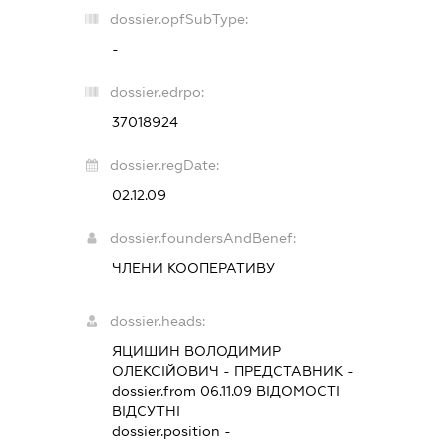
dossier.opfSubType:
-
dossier.edrpo:
37018924
dossier.regDate:
02.12.09
dossier.foundersAndBenef:
ЧЛЕНИ КООПЕРАТИВУ
dossier.heads:
ЯЦИШИН ВОЛОДИМИР
ОЛЕКСІЙОВИЧ
-
ПРЕДСТАВНИК
-
dossier.from 06.11.09
ВІДОМОСТІ
ВІДСУТНІ
dossier.position -